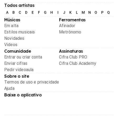
Todos artistas
A
B
C
D
E
F
G
H
I
J
K
L
M
N
O
P
Q
R
Músicas
Ferramentas
Em alta
Afinador
Estilos musicais
Metrônomo
Novidades
Videos
Comunidade
Assinaturas
Entrar ou criar conta
Cifra Club PRO
Enviar cifras
Cifra Club Academy
Pedir videoaula
Sobre o site
Termos de uso e privacidade
Ajuda
Baixe o aplicativo