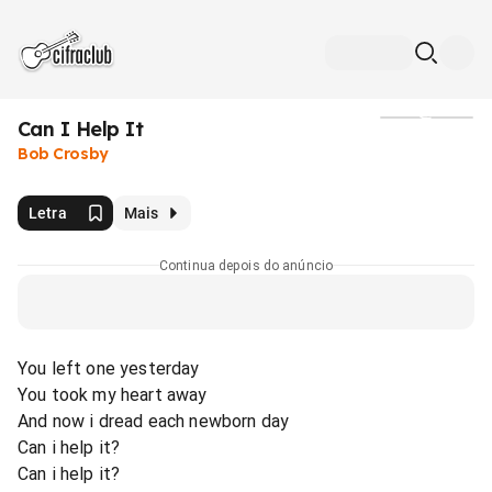
Can I Help It
Mídia
Bob Crosby
Letra
Mais
Continua depois do anúncio
You left one yesterday
You took my heart away
And now i dread each newborn day
Can i help it?
Can i help it?