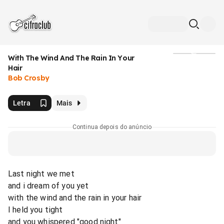
With The Wind And The Rain In Your
Mídia
Hair
Bob Crosby
Letra
Mais
Continua depois do anúncio
Last night we met
and i dream of you yet
with the wind and the rain in your hair
I held you tight
and you whispered "good night"