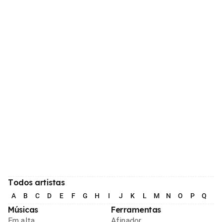
Todos artistas
A
B
C
D
E
F
G
H
I
J
K
L
M
N
O
P
Q
R
Músicas
Ferramentas
Em alta
Afinador