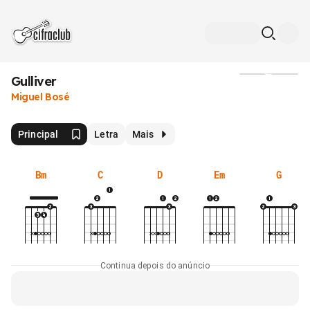
Gulliver
Mídia
Miguel Bosé
Principal
Letra
Mais
Bm
C
D
Em
G
Continua depois do anúncio