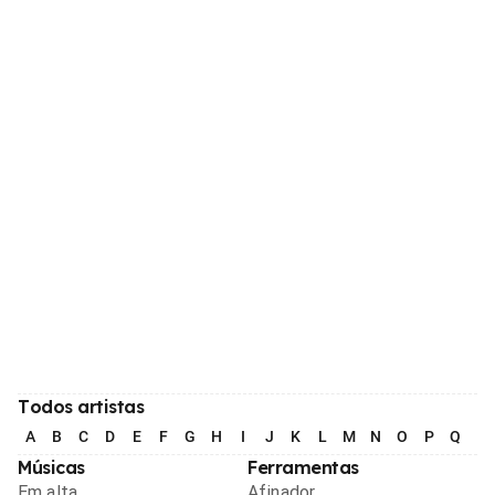
Todos artistas
A
B
C
D
E
F
G
H
I
J
K
L
M
N
O
P
Q
R
Músicas
Ferramentas
Em alta
Afinador