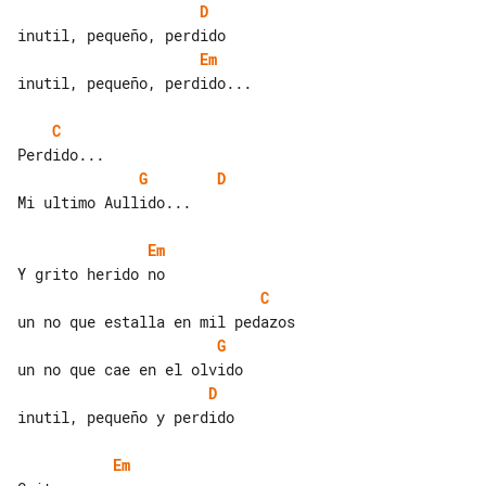
D
Em
inutil, pequeño, perdido...

C
G
D
Mi ultimo Aullido...

Em
C
G
D
inutil, pequeño y perdido

Em