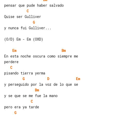
C
G
y nunca fui Gulliver...

(O/D) Em - Em (OXD)

Em
Bm
En esta noche oscura como siempre me 

C
G
D
Em
Bm
C
G