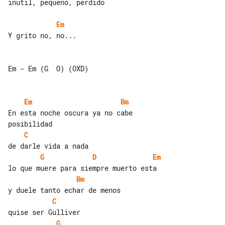
inutil, pequeño, perdido

Em
Y grito no, no...

Em - Em (G  O) (OXD)

Em
Bm
En esta noche oscura ya no cabe 

C
G
D
Em
Bm
C
G