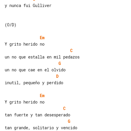
y nunca fui Gulliver

(O/D)

Em
C
G
D
inutil, pequeño y perdido

Em
C
G