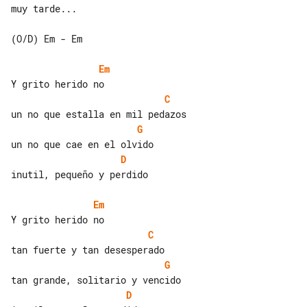
muy tarde...

(O/D) Em - Em

Em
C
G
D
inutil, pequeño y perdido

Em
C
G
D