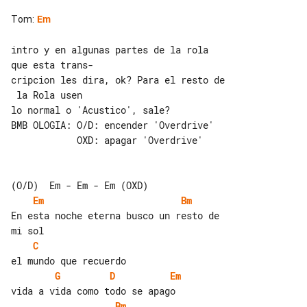
Tom
:
Em
intro y en algunas partes de la rola 

que esta trans-

cripcion les dira, ok? Para el resto de

 la Rola usen

lo normal o 'Acustico', sale?

BMB OLOGIA: O/D: encender 'Overdrive'

            OXD: apagar 'Overdrive'

Em
Bm
En esta noche eterna busco un resto de 

C
G
D
Em
Bm