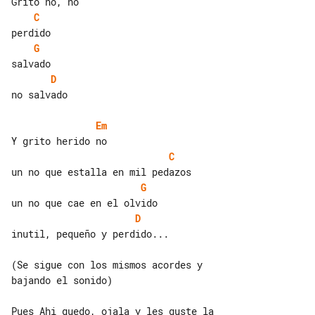
C
G
D
no salvado

Em
C
G
D
inutil, pequeño y perdido...

(Se sigue con los mismos acordes y 

bajando el sonido)

Pues Ahi quedo, ojala y les guste la 
