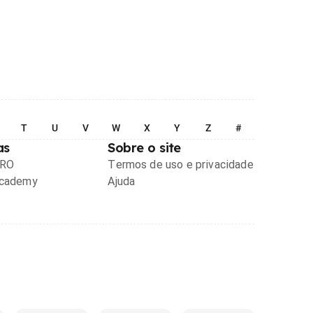
T
U
V
W
X
Y
Z
#
as
Sobre o site
PRO
Termos de uso e privacidade
Academy
Ajuda