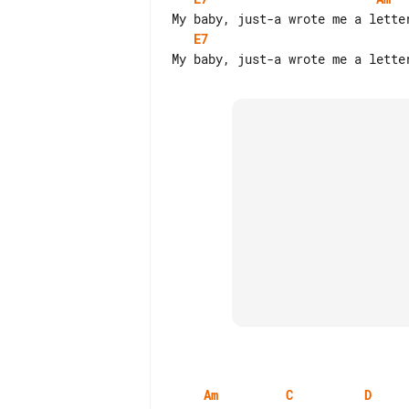
E7
Am
C
D