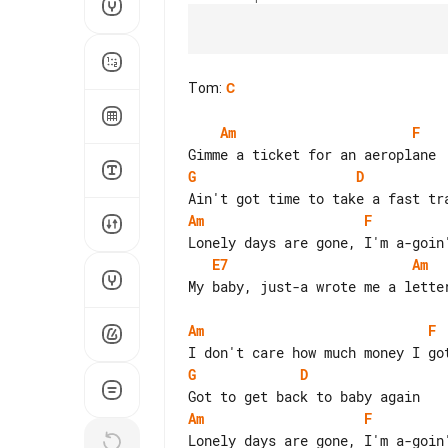
Tom
:
C
Am
F
G
D
Am
F
E7
Am
My baby, just-a wrote me a letter
Am
F
G
D
Am
F