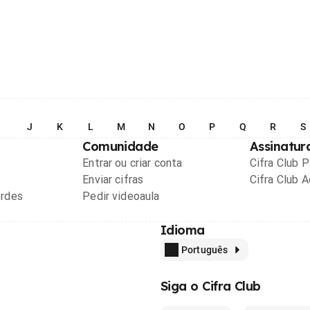
I
J
K
L
M
N
O
P
Q
R
S
Comunidade
Assinatur
Entrar ou criar conta
Cifra Club 
Enviar cifras
Cifra Club 
ordes
Pedir videoaula
Idioma
Português
Siga o Cifra Club