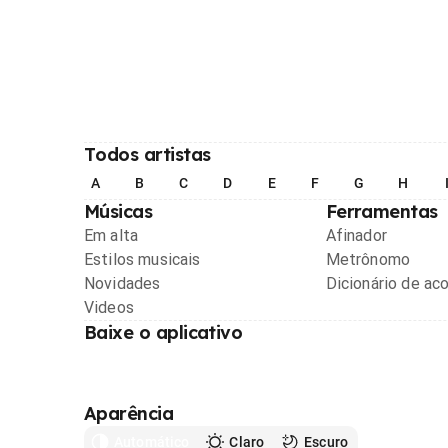
Todos artistas
A
B
C
D
E
F
G
H
Músicas
Ferramentas
Em alta
Afinador
Estilos musicais
Metrônomo
Novidades
Dicionário de ac
Videos
Baixe o aplicativo
Aparência
Automático
Claro
Escuro