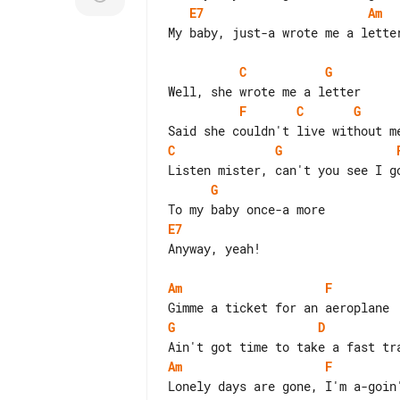
E7
Am
My baby, just-a wrote me a letter
C
G
F
C
G
C
G
G
E7
Anyway, yeah!

Am
F
G
D
Am
F