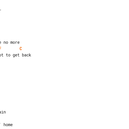


F
C