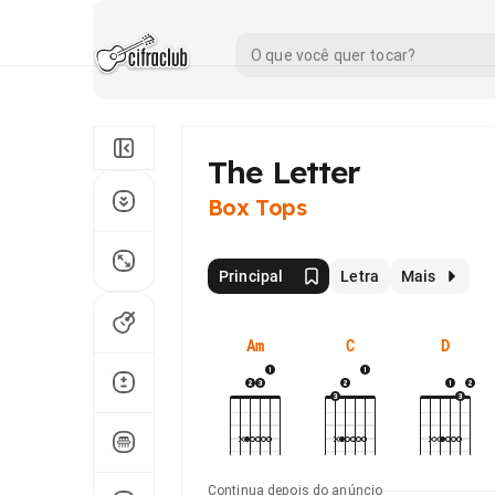
The Letter
Box Tops
Principal
Letra
Mais
Am
C
D
Continua depois do anúncio