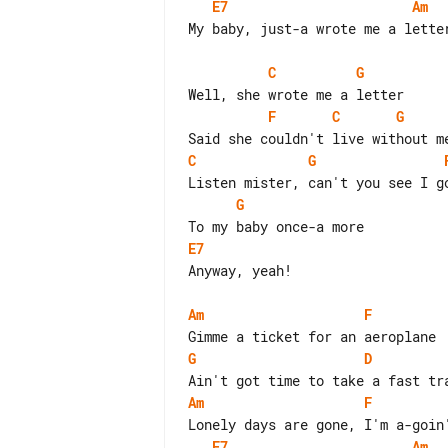
E7
Am
My baby, just-a wrote me a letter
C
G
F
C
G
C
G
G
E7
Anyway, yeah!

Am
F
G
D
Am
F
E7
Am