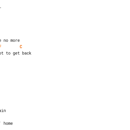


F
C