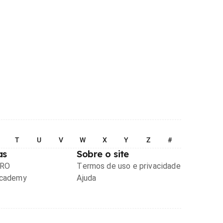
T
U
V
W
X
Y
Z
#
as
Sobre o site
PRO
Termos de uso e privacidade
Academy
Ajuda