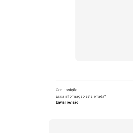
Composição
:
Essa informação está errada?
Enviar revisão