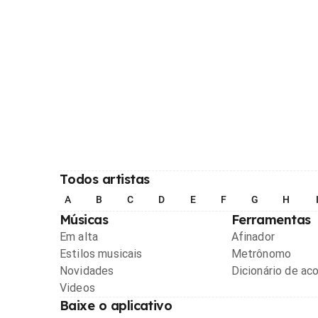
Todos artistas
A
B
C
D
E
F
G
H
Músicas
Ferramentas
Em alta
Afinador
Estilos musicais
Metrônomo
Novidades
Dicionário de ac
Videos
Baixe o aplicativo