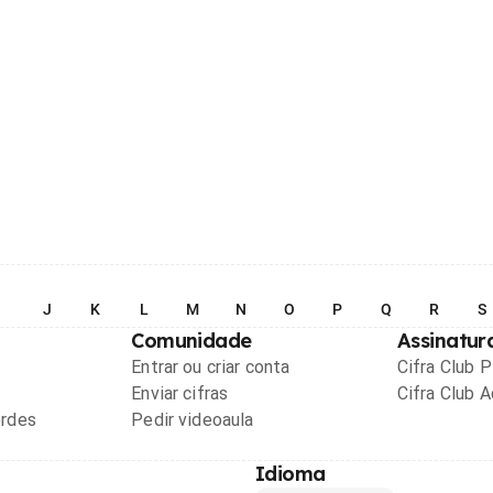
I
J
K
L
M
N
O
P
Q
R
S
Comunidade
Assinatur
Entrar ou criar conta
Cifra Club 
Enviar cifras
Cifra Club 
ordes
Pedir videoaula
Idioma