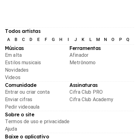
Todos artistas
A
B
C
D
E
F
G
H
I
J
K
L
M
N
O
P
Q
R
Músicas
Ferramentas
Em alta
Afinador
Estilos musicais
Metrônomo
Novidades
Videos
Comunidade
Assinaturas
Entrar ou criar conta
Cifra Club PRO
Enviar cifras
Cifra Club Academy
Pedir videoaula
Sobre o site
Termos de uso e privacidade
Ajuda
Baixe o aplicativo