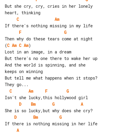
But she cry, cry, cries in her lonely 

C
Am
F
G
(
C
Am
C
Am
)

Lost in an image, in a dream

But there's no one there to wake her up

And the world is spinning, and she 

keeps on winning

But tell me what happens when it stops?

C
Am
F
G
D
Bm
G
A
D
Bm
G
A