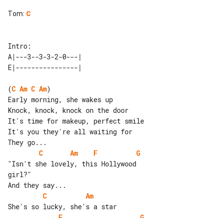
Tom
:
C
Intro:

A|---3--3-3-2-0---| 

(
C
Am
C
Am
)

Early morning, she wakes up

Knock, knock, knock on the door

It's time for makeup, perfect smile

It's you they're all waiting for

C
Am
F
G
"Isn't she lovely, this Hollywood 

girl?"

C
Am
F
G