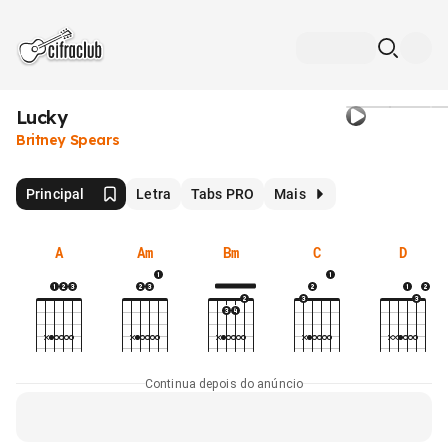
Lucky
Britney Spears
Principal
Letra
Tabs PRO
Mais
A
Am
Bm
C
D
Continua depois do anúncio