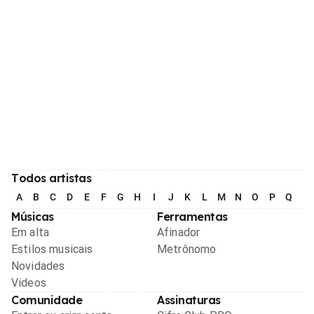
Todos artistas
A
B
C
D
E
F
G
H
I
J
K
L
M
N
O
P
Q
R
Músicas
Ferramentas
Em alta
Afinador
Estilos musicais
Metrônomo
Novidades
Videos
Comunidade
Assinaturas