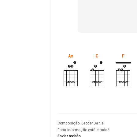
Am
C
F
Composição
:
Broder Daniel
Essa informação está errada?
Enviar revisão