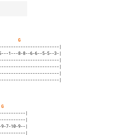
G
------------------------| 

---1---8-8--6-6--5-5--3-| 

------------------------| 

------------------------| 

------------------------| 

G
----------| 

----------| 

9-7-10-9--| 

----------| 
