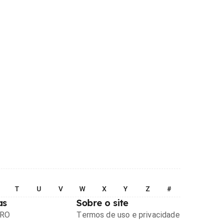
T
U
V
W
X
Y
Z
#
as
Sobre o site
PRO
Termos de uso e privacidade