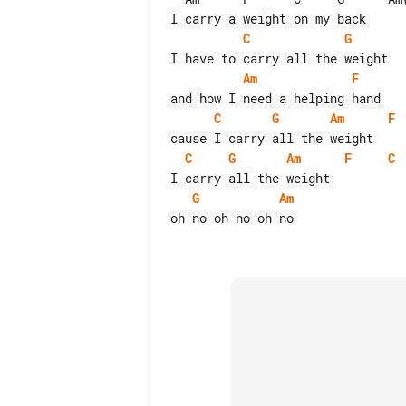
C
G
Am
F
C
G
Am
F
C
G
Am
F
C
G
Am
oh no oh no oh no
