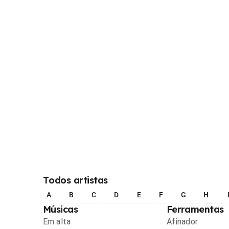
Todos artistas
A
B
C
D
E
F
G
H
Músicas
Ferramentas
Em alta
Afinador