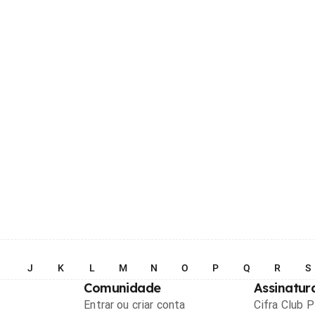
I
J
K
L
M
N
O
P
Q
R
S
Comunidade
Assinatur
Entrar ou criar conta
Cifra Club 