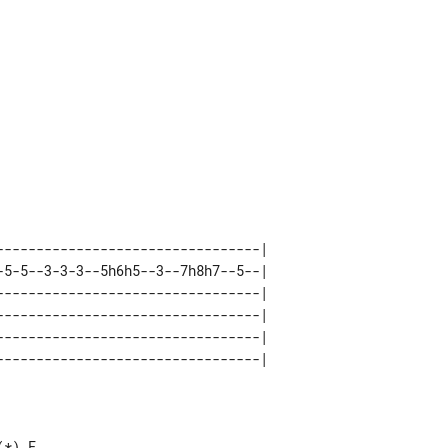
---------------------------------| 

-5-5--3-3-3--5h6h5--3--7h8h7--5--| 

---------------------------------| 

---------------------------------| 

---------------------------------| 
