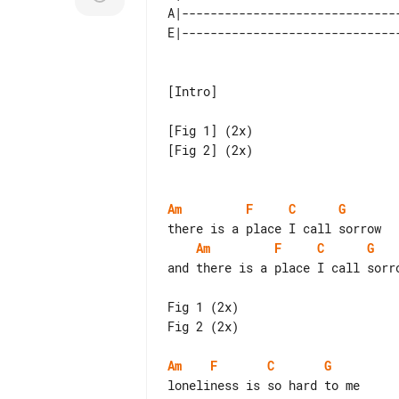
A|-------------------------------
[Intro]

[Fig 1] (2x)

[Fig 2] (2x)

Am
F
C
G
Am
F
C
G
and there is a place I call sorro
Fig 1 (2x)

Fig 2 (2x)

Am
F
C
G