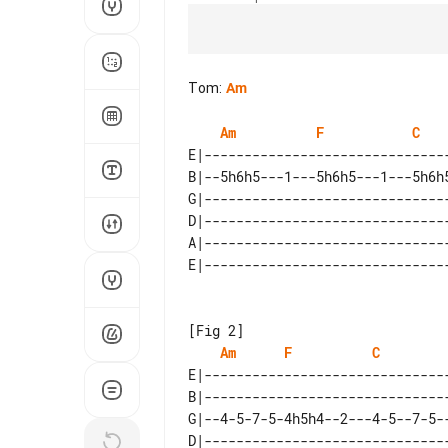
Tom
:
Am
Am
F
C
E|-------------------------------
B|--5h6h5---1---5h6h5---1---5h6h5
G|-------------------------------
D|-------------------------------
A|-------------------------------
Am
F
C
E|-------------------------------
B|-------------------------------
G|--4-5-7-5-4h5h4--2---4-5--7-5--
D|-------------------------------