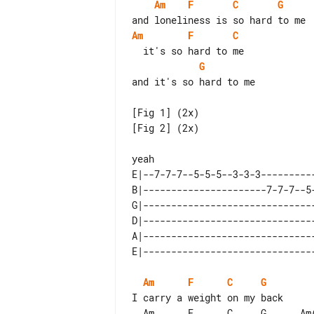
Am
F
C
G
Am
F
C
G
and it's so hard to me

[Fig 1] (2x)

[Fig 2] (2x)

E|--7-7-7--5-5-5--3-3-3---------
B|----------------------7-7-7--5
G|------------------------------
D|------------------------------
A|------------------------------
Am
F
C
G
I carry a weight on my back

  Am      F      C     G      Am(*) F
