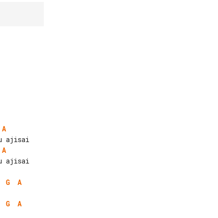
A
A
 ajisai

G
A
G
A