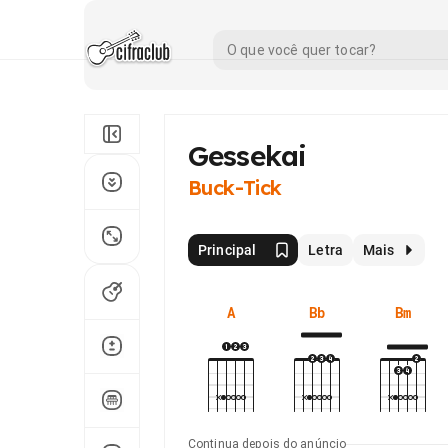
Gessekai
Buck-Tick
Principal
Letra
Mais
A
Bb
Bm
Continua depois do anúncio