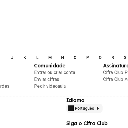
I
J
K
L
M
N
O
P
Q
R
S
Comunidade
Assinatur
Entrar ou criar conta
Cifra Club 
Enviar cifras
Cifra Club 
ordes
Pedir videoaula
Idioma
Português
Siga o Cifra Club