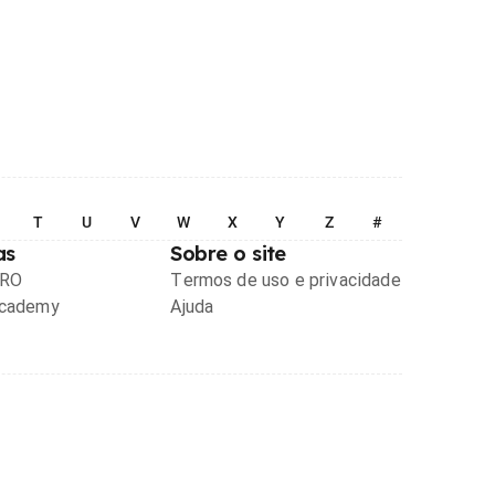
T
U
V
W
X
Y
Z
#
as
Sobre o site
PRO
Termos de uso e privacidade
Academy
Ajuda