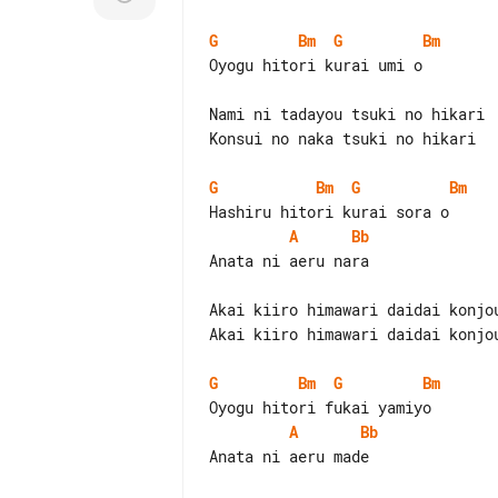
G
Bm
G
Bm
Oyogu hitori kurai umi o

Nami ni tadayou tsuki no hikari

Konsui no naka tsuki no hikari

G
Bm
G
Bm
A
Bb
Anata ni aeru nara

Akai kiiro himawari daidai konjou
Akai kiiro himawari daidai konjou
G
Bm
G
Bm
A
Bb
Anata ni aeru made
