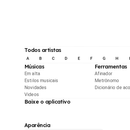
Todos artistas
A
B
C
D
E
F
G
H
Músicas
Ferramentas
Em alta
Afinador
Estilos musicais
Metrônomo
Novidades
Dicionário de ac
Videos
Baixe o aplicativo
Aparência