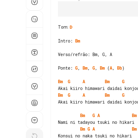
Tom
:
D
Intro: 
Bm
Verso/refrão: Bm, G, A

Ponte: 
G
, 
Bm
, 
G
, 
Bm
 (
A
, 
Bb
)

Bm
G
A
Bm
G
Bm
G
A
Bm
G
Akai kiiro himawari daidai konjou
Bm
G
A
Bm
Bm
G
A
Bm
Konsui no naka tsuki no hikari
