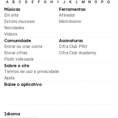
A
B
C
D
E
F
G
H
I
J
K
L
M
N
O
P
Q
R
Músicas
Ferramentas
Em alta
Afinador
Estilos musicais
Metrônomo
Novidades
Videos
Comunidade
Assinaturas
Entrar ou criar conta
Cifra Club PRO
Enviar cifras
Cifra Club Academy
Pedir videoaula
Sobre o site
Termos de uso e privacidade
Ajuda
Baixe o aplicativo
Idioma