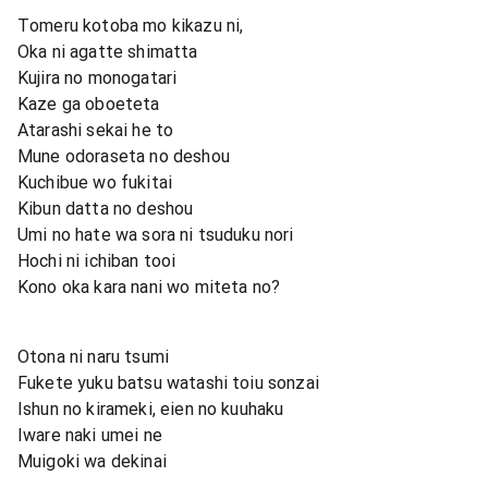
Tomeru kotoba mo kikazu ni,
Oka ni agatte shimatta
Kujira no monogatari
Kaze ga oboeteta
Atarashi sekai he to
Mune odoraseta no deshou
Kuchibue wo fukitai
Kibun datta no deshou
Umi no hate wa sora ni tsuduku nori
Hochi ni ichiban tooi
Kono oka kara nani wo miteta no?
Otona ni naru tsumi
Fukete yuku batsu watashi toiu sonzai
Ishun no kirameki, eien no kuuhaku
Iware naki umei ne
Muigoki wa dekinai