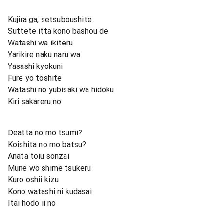
Kujira ga, setsuboushite
Suttete itta kono bashou de
Watashi wa ikiteru
Yarikire naku naru wa
Yasashi kyokuni
Fure yo toshite
Watashi no yubisaki wa hidoku
Kiri sakareru no
Deatta no mo tsumi?
Koishita no mo batsu?
Anata toiu sonzai
Mune wo shime tsukeru
Kuro oshii kizu
Kono watashi ni kudasai
Itai hodo ii no