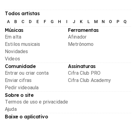
Todos artistas
A
B
C
D
E
F
G
H
I
J
K
L
M
N
O
P
Q
R
Músicas
Ferramentas
Em alta
Afinador
Estilos musicais
Metrônomo
Novidades
Videos
Comunidade
Assinaturas
Entrar ou criar conta
Cifra Club PRO
Enviar cifras
Cifra Club Academy
Pedir videoaula
Sobre o site
Termos de uso e privacidade
Ajuda
Baixe o aplicativo