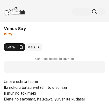
Venus Say
Mídia
Buzy
Letra
Mais
Continua depois do anúncio
Umare oshita tsumi
Iki nokoru batsu watashi toiu sonzai
IIshun no tokimeki
Eiene no sayonara, itsukawa, yurushite kudasai