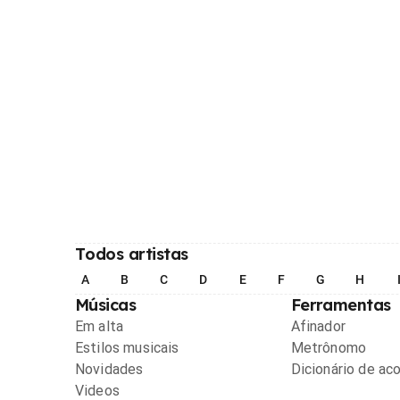
Todos artistas
A
B
C
D
E
F
G
H
Músicas
Ferramentas
Em alta
Afinador
Estilos musicais
Metrônomo
Novidades
Dicionário de ac
Videos