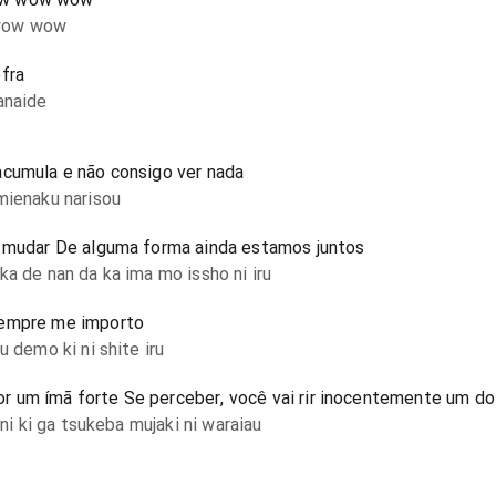
 wow wow
fra
anaide
acumula e não consigo ver nada
mienaku narisou
a mudar De alguma forma ainda estamos juntos
a de nan da ka ima mo issho ni iru
sempre me importo
u demo ki ni shite iru
 um ímã forte Se perceber, você vai rir inocentemente um do
 ni ki ga tsukeba mujaki ni waraiau