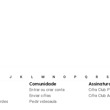
I
J
K
L
M
N
O
P
Q
R
S
Comunidade
Assinatur
Entrar ou criar conta
Cifra Club 
Enviar cifras
Cifra Club 
ordes
Pedir videoaula