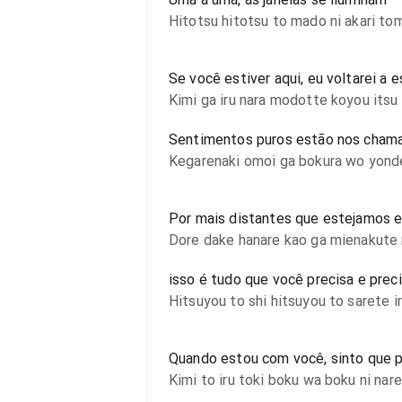
Hitotsu hitotsu to mado ni akari to
Se você estiver aqui, eu voltarei a
Kimi ga iru nara modotte koyou its
Sentimentos puros estão nos chama
Kegarenaki omoi ga bokura wo yonde i
Por mais distantes que estejamos 
Dore dake hanare kao ga mienakute 
isso é tudo que você precisa e prec
Hitsuyou to shi hitsuyou to sarete i
Quando estou com você, sinto que 
Kimi to iru toki boku wa boku ni nare