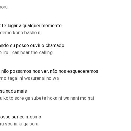
moru
 este lugar a qualquer momento
u demo kono basho ni
ndo eu posso ouvir o chamado
ru I can hear the calling
e não possamos nos ver, não nos esqueceremos
mo tagai ni wasurenai no wa
isa nada mais
ru koto sore ga subete hoka ni wa nani mo nai
posso ser eu mesmo
ru sou iu ki ga suru