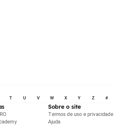
T
U
V
W
X
Y
Z
#
as
Sobre o site
PRO
Termos de uso e privacidade
Academy
Ajuda