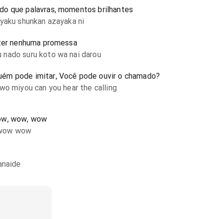
do que palavras, momentos brilhantes
ayaku shunkan azayaka ni
azer nenhuma promessa
 nado suru koto wa nai darou
ém pode imitar, Você pode ouvir o chamado?
wo miyou can you hear the calling
wow, wow, wow
 wow wow
anaide