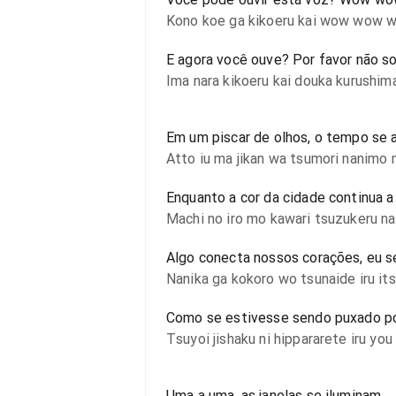
Kono koe ga kikoeru kai wow wow
E agora você ouve? Por favor não so
Ima nara kikoeru kai douka kurushim
Em um piscar de olhos, o tempo se 
Atto iu ma jikan wa tsumori nanimo 
Enquanto a cor da cidade continua 
Machi no iro mo kawari tsuzukeru nak
Algo conecta nossos corações, eu 
Nanika ga kokoro wo tsunaide iru its
Como se estivesse sendo puxado por
Tsuyoi jishaku ni hippararete iru you
Uma a uma, as janelas se iluminam