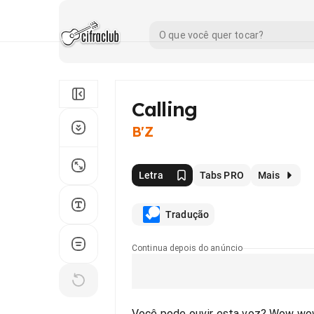
Calling
B'Z
Letra
Tabs PRO
Mais
Tradução
Continua depois do anúncio
Você pode ouvir esta voz? Wow 