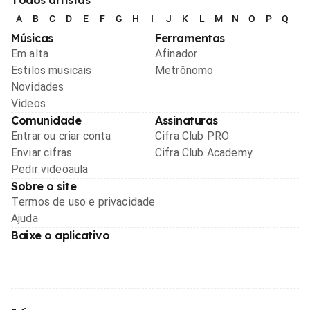
A
B
C
D
E
F
G
H
I
J
K
L
M
N
O
P
Q
R
Músicas
Ferramentas
Em alta
Afinador
Estilos musicais
Metrônomo
Novidades
Videos
Comunidade
Assinaturas
Entrar ou criar conta
Cifra Club PRO
Enviar cifras
Cifra Club Academy
Pedir videoaula
Sobre o site
Termos de uso e privacidade
Ajuda
Baixe o aplicativo