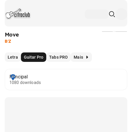
Move
Mídia
B'Z
Letra
Guitar Pro
Tabs PRO
Mais
Principal
1080 downloads