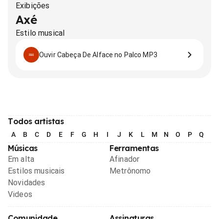
Exibições
Axé
Estilo musical
Ouvir Cabeça De Alface no Palco MP3
Todos artistas
A
B
C
D
E
F
G
H
I
J
K
L
M
N
O
P
Q
R
Músicas
Ferramentas
Em alta
Afinador
Estilos musicais
Metrônomo
Novidades
Videos
Comunidade
Assinaturas