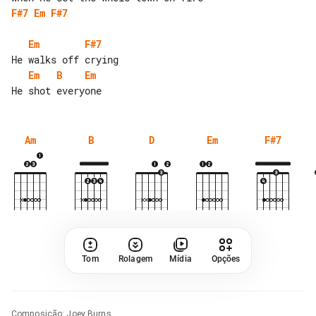
F#7
Em
F#7
Em
F#7
Em
B
Em
Am
B
D
Em
F#7
Tom
Rolagem
Mídia
Opções
Composição
:
Joey Burns