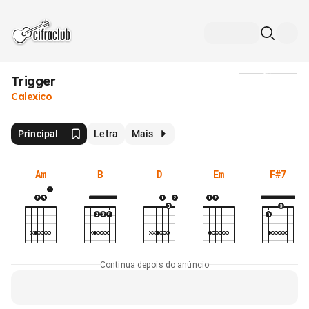
Trigger
Mídia
Calexico
Principal
Letra
Mais
Am
B
D
Em
F#7
Continua depois do anúncio