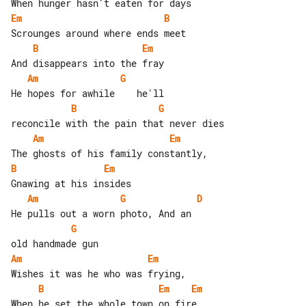
Em
B
B
Em
Am
G
B
G
Am
Em
B
Em
Am
G
D
G
Am
Em
B
Em
Em