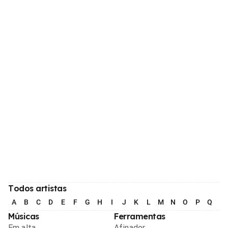
Todos artistas
A
B
C
D
E
F
G
H
I
J
K
L
M
N
O
P
Q
R
Músicas
Ferramentas
Em alta
Afinador