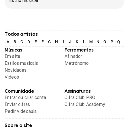
Estilo musical
Todos artistas
A
B
C
D
E
F
G
H
I
J
K
L
M
N
O
P
Q
R
Músicas
Ferramentas
Em alta
Afinador
Estilos musicais
Metrônomo
Novidades
Videos
Comunidade
Assinaturas
Entrar ou criar conta
Cifra Club PRO
Enviar cifras
Cifra Club Academy
Pedir videoaula
Sobre o site