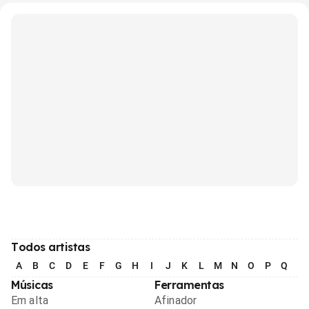
Todos artistas
A
B
C
D
E
F
G
H
I
J
K
L
M
N
O
P
Q
R
Músicas
Ferramentas
Em alta
Afinador