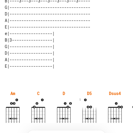
B|----3---3---3---3---3---3---3-----

G|----------------------------------

D|----------------------------------

A|----------------------------------

E|----------------------------------

e|------------------|  

B|3-----------------|  

G|------------------|  

D|------------------|  

A|------------------|  

Am
C
D
D5
Dsus4
5