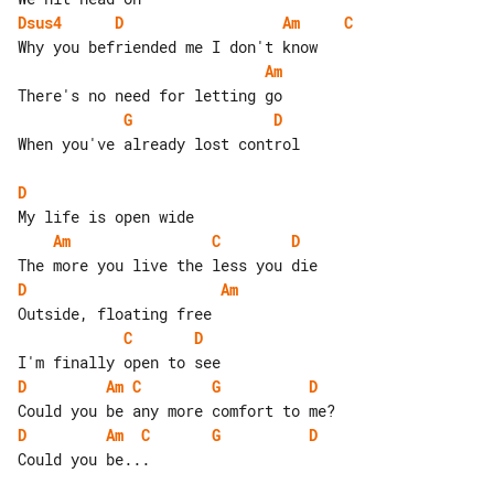
Dsus4
D
Am
C
Am
G
D
When you've already lost control

D
Am
C
D
D
Am
C
D
D
Am
C
G
D
D
Am
C
G
D
Could you be...
