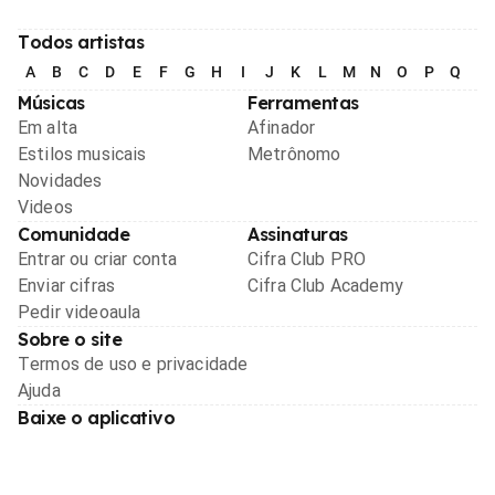
Todos artistas
A
B
C
D
E
F
G
H
I
J
K
L
M
N
O
P
Q
R
Músicas
Ferramentas
Em alta
Afinador
Estilos musicais
Metrônomo
Novidades
Videos
Comunidade
Assinaturas
Entrar ou criar conta
Cifra Club PRO
Enviar cifras
Cifra Club Academy
Pedir videoaula
Sobre o site
Termos de uso e privacidade
Ajuda
Baixe o aplicativo