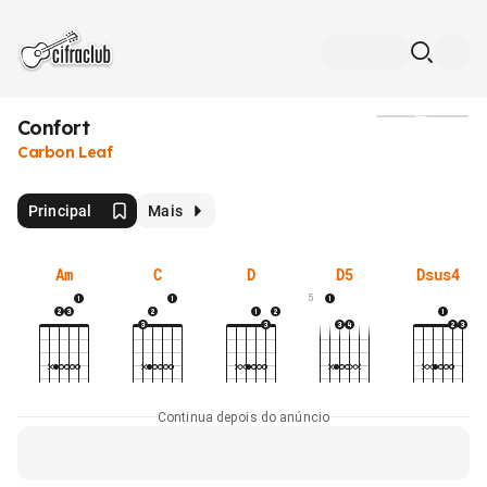
Confort
Mídia
Carbon Leaf
Principal
Mais
Am
C
D
D5
Dsus4
5
Continua depois do anúncio