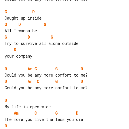
G
D
G
D
G
G
D
G
D
your company

D
Am
C
G
D
D
Am
C
G
D
Could you be any more comfort to me?

D
Am
C
G
D
D