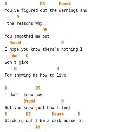
D
D5
Dsus4
D
D5
Dsus4
D
Am
C
G
D
For showing me how to live

D
D5
Dsus4
D
D
D5
Dsus4
D
Am