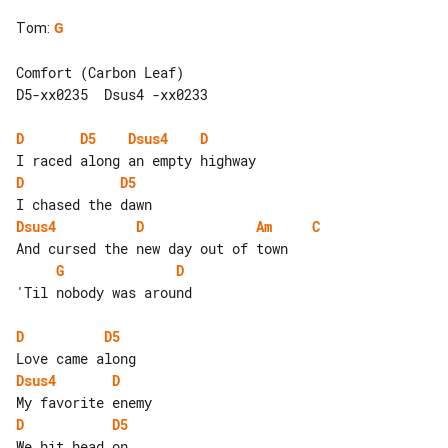
Tom
:
G
Comfort (Carbon Leaf)

D5-xx0235  Dsus4 -xx0233

D
D5
Dsus4
D
D
D5
Dsus4
D
Am
C
G
D
'Til nobody was around

D
D5
Dsus4
D
D
D5