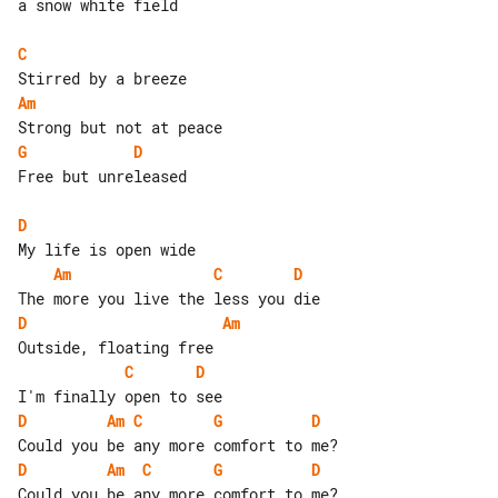
a snow white field

C
Am
G
D
Free but unreleased

D
Am
C
D
D
Am
C
D
D
Am
C
G
D
D
Am
C
G
D
Could you be any more comfort to me?
