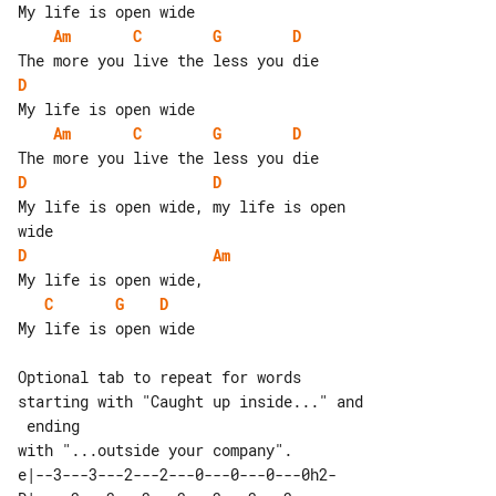
Am
C
G
D
D
Am
C
G
D
D
D
My life is open wide, my life is open 

D
Am
C
G
D
My life is open wide

Optional tab to repeat for words 

starting with "Caught up inside..." and

 ending

e|--3---3---2---2---0---0---0---0h2-
