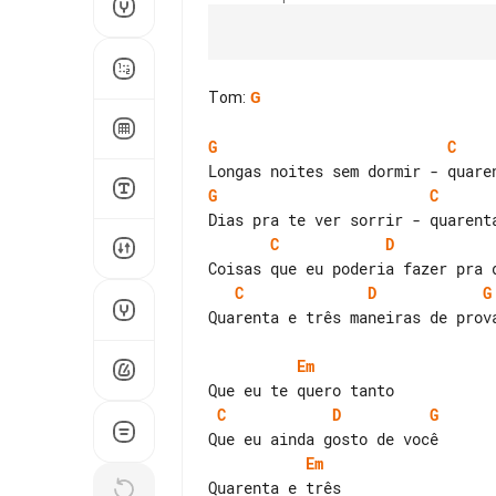
Tom
:
G
G
C
G
C
C
D
C
D
G
Quarenta e três maneiras de prova
Em
C
D
G
Em