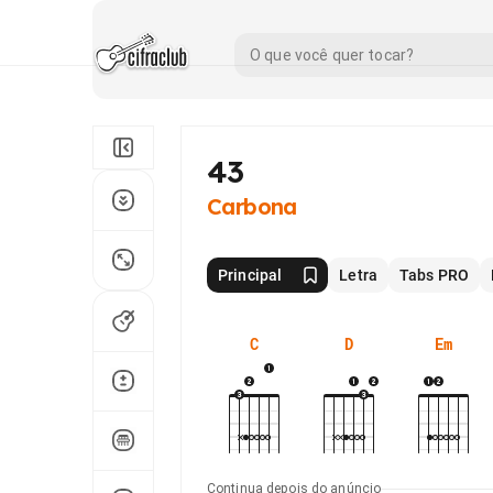
43
Carbona
Principal
Letra
Tabs PRO
C
D
Em
Continua depois do anúncio