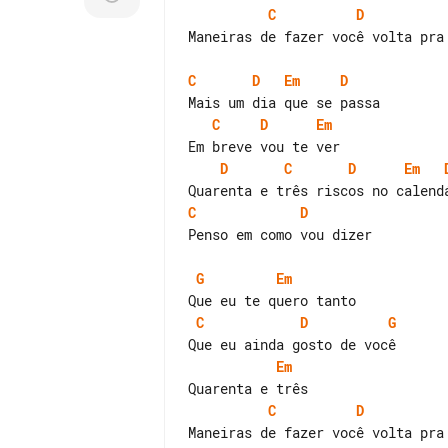
C
D
Maneiras de fazer você volta pra 
C
D
Em
D
C
D
Em
D
C
D
Em
C
D
Penso em como vou dizer

G
Em
C
D
G
Em
C
D