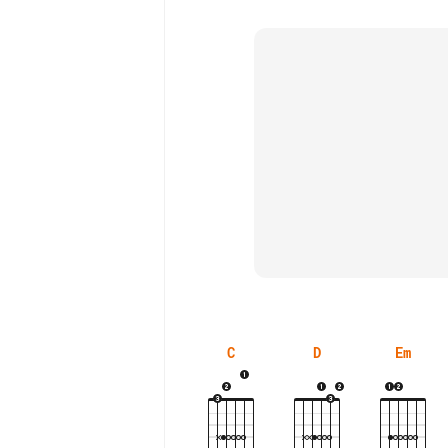
C
D
Em