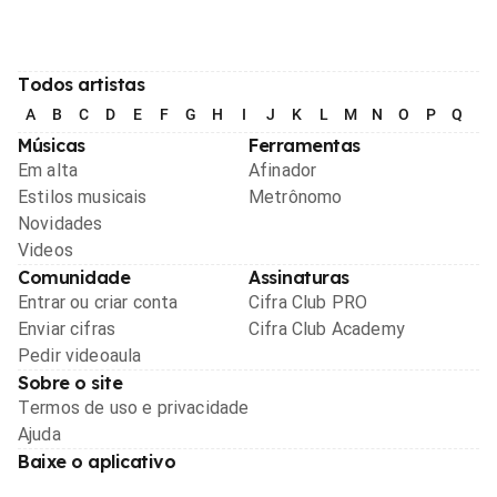
Todos artistas
A
B
C
D
E
F
G
H
I
J
K
L
M
N
O
P
Q
R
Músicas
Ferramentas
Em alta
Afinador
Estilos musicais
Metrônomo
Novidades
Videos
Comunidade
Assinaturas
Entrar ou criar conta
Cifra Club PRO
Enviar cifras
Cifra Club Academy
Pedir videoaula
Sobre o site
Termos de uso e privacidade
Ajuda
Baixe o aplicativo