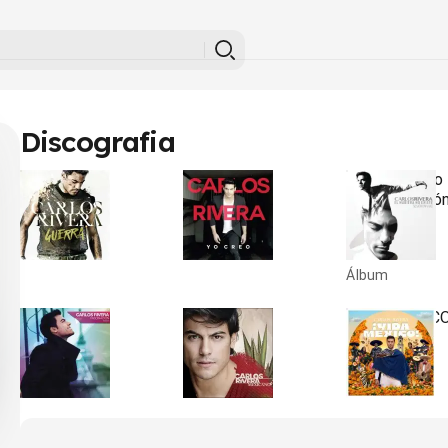
Discografia
Guerra
Yo Creo
El Hubiera No
Existe (Sesió
2018
2016
•
•
Vivo)
Álbum
Álbum
2014
•
Álbum
Fascinación
Mexicano
¡VIDA MÉXICO
(Remixes)
2010
2026
•
•
2013
Álbum
Álbum
•
Álbum