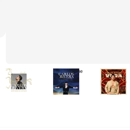
Leyendas
Sincerándome
VIDA...
2021
2023
2025
•
•
•
Álbum
Álbum
Single/EP