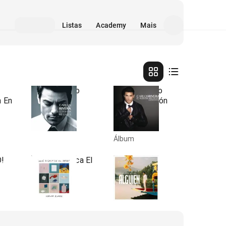
Listas
Academy
Mais
El Hubiera No
El Hubiera No
n En
Existe
Existe (Edición
Especial)
2013
•
2013
Álbum
•
Álbum
!
¿Qué Significa El
Alguien
Amor?
2025
•
2025
Single/EP
•
Álbum