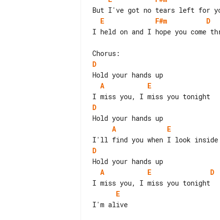
E
F#m
D
I held on and I hope you come thr
D
A
E
D
A
E
D
A
E
D
E
I'm alive
