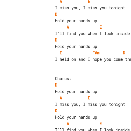
A
E
D
A
E
D
E
F#m
D
I held on and I hope you come thr
D
A
E
D
A
E