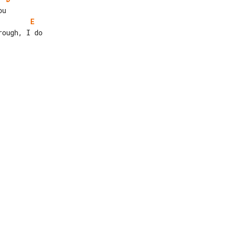
E
ough, I do
