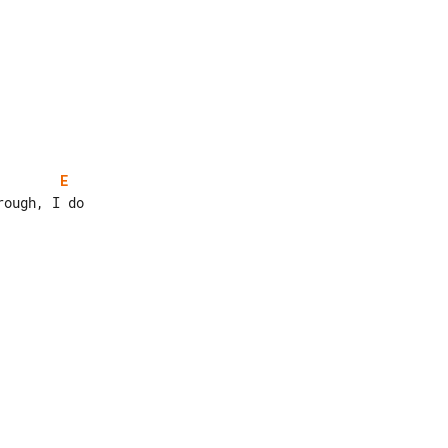
E
ough, I do
