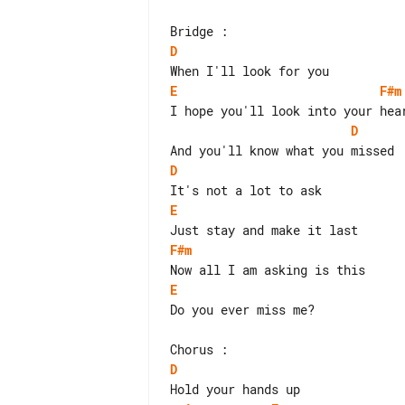
D
E
F#m
D
D
E
F#m
E
Do you ever miss me?

D