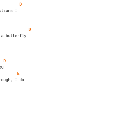
D
D
D
E
ough, I do
