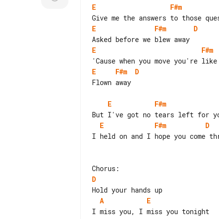
E
F#m
E
F#m
D
E
F#m
E
F#m
D
Flown away

E
F#m
E
F#m
D
I held on and I hope you come thr
D
A
E