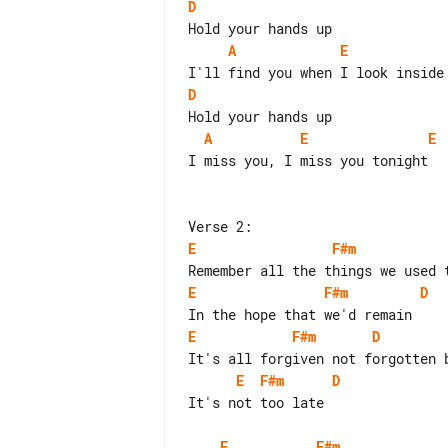
D
A
E
D
A
E
E
I miss you, I miss you tonight

E
F#m
E
F#m
D
E
F#m
D
E
F#m
D
It's not too late

E
F#m