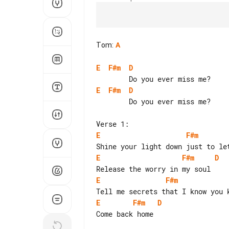
Tom
:
A
E
F#m
D
E
F#m
D
        Do you ever miss me?

E
F#m
E
F#m
D
E
F#m
E
F#m
D
Come back home
