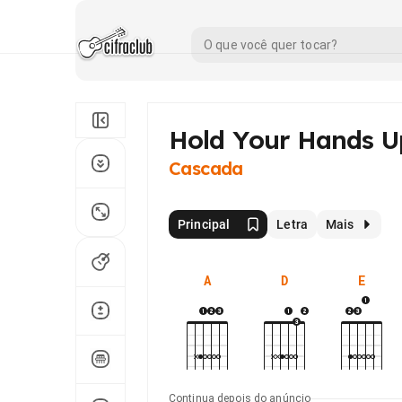
Hold Your Hands U
Cascada
Principal
Letra
Mais
A
D
E
Continua depois do anúncio