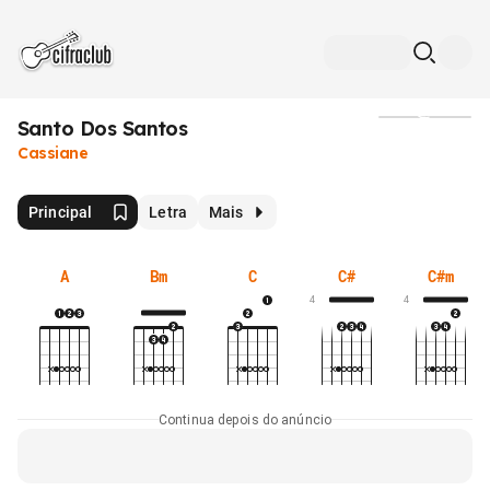
Santo Dos Santos
Mídia
Cassiane
Principal
Letra
Mais
A
Bm
C
C#
C#m
4
4
Continua depois do anúncio