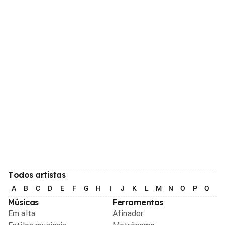
Todos artistas
A
B
C
D
E
F
G
H
I
J
K
L
M
N
O
P
Q
R
Músicas
Ferramentas
Em alta
Afinador