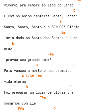
D
E
Bm
E
F#m
D
E
A
E/G#
F#m
D
E
F#m
F#m
D