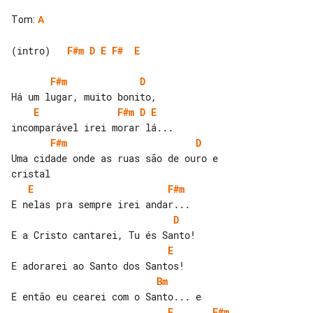
Tom
:
A
(intro)   
F#m
D
E
F#
E
F#m
D
E
F#m
D
E
F#m
D
Uma cidade onde as ruas são de ouro e 

E
F#m
D
E
Bm
E
F#m