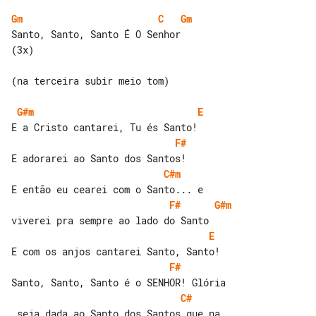
Gm
C
Gm
Santo, Santo, Santo É O Senhor      

(3x)

(na terceira subir meio tom)

G#m
E
F#
C#m
F#
G#m
E
F#
C#
 seja dada ao Santo dos Santos que na 
