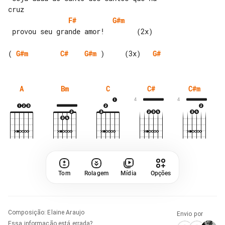
F#
G#m
 provou seu grande amor!        (2x)

( 
G#m
C#
G#m
 )     (3x)   
G#
A
Bm
C
C#
C#m
4
4
Tom
Rolagem
Mídia
Opções
Composição
:
Elaine Araujo
Envio por
Essa informação está errada?