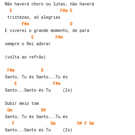
E
F#m
E
F#m
D
E
F#m
sempre o Rei adorar

(volta ao refrão)

F#m
D
E
F#m
Santo...Santo és Tu     (2x)

Gm
D#
F
Gm
D#
F
Gm
Santo...Santo és Tu     (2x)
