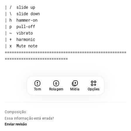
| /  slide up

| \  slide down

| h  hammer-on

| p  pull-off

| ~  vibrato

| +  harmonic

| x  Mute note

====================================================
Tom
Rolagem
Mídia
Opções
Composição
:
Essa informação está errada?
Enviar revisão