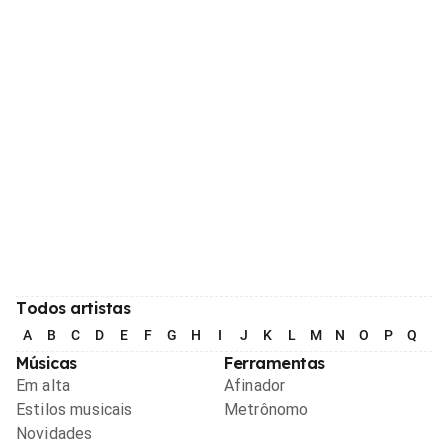
Todos artistas
A
B
C
D
E
F
G
H
I
J
K
L
M
N
O
P
Q
R
Músicas
Ferramentas
Em alta
Afinador
Estilos musicais
Metrônomo
Novidades