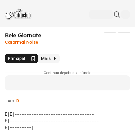
Bele Giornate
Mídia
Catarrhal Noise
Principal
Mais
Continua depois do anúncio
Tom
:
D
E|E|---------------------------------

E|-------------------------------------
