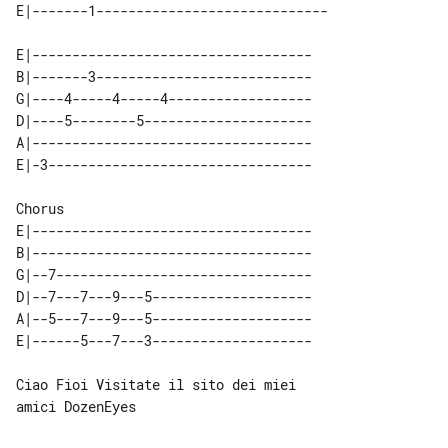
E|-----------------------------------

B|-------3---------------------------

G|----4-----4-----4------------------

D|----5--------5---------------------

A|-----------------------------------

Chorus

E|-----------------------------------

B|-----------------------------------

G|--7--------------------------------

D|--7---7---9---5--------------------

A|--5---7---9---5--------------------

Ciao Fioi Visitate il sito dei miei 

amici DozenEyes
