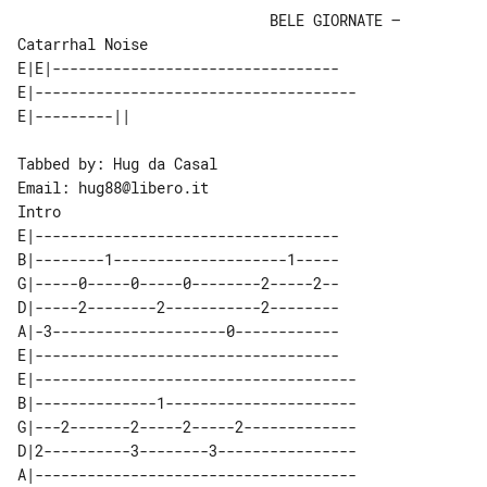
                             BELE GIORNATE – 
Catarrhal Noise

E|E|---------------------------------

E|-------------------------------------

Tabbed by: Hug da Casal

Intro

E|-----------------------------------

B|--------1--------------------1-----

G|-----0-----0-----0--------2-----2--

D|-----2--------2-----------2--------

A|-3--------------------0------------

E|-----------------------------------

E|-------------------------------------

B|--------------1----------------------

G|---2-------2-----2-----2-------------

D|2----------3--------3----------------

A|-------------------------------------
