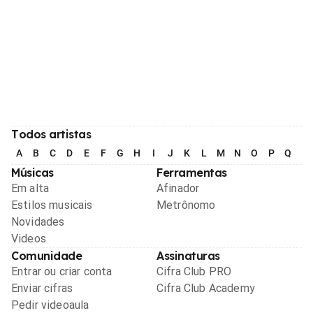
Todos artistas
A
B
C
D
E
F
G
H
I
J
K
L
M
N
O
P
Q
R
Músicas
Ferramentas
Em alta
Afinador
Estilos musicais
Metrônomo
Novidades
Videos
Comunidade
Assinaturas
Entrar ou criar conta
Cifra Club PRO
Enviar cifras
Cifra Club Academy
Pedir videoaula