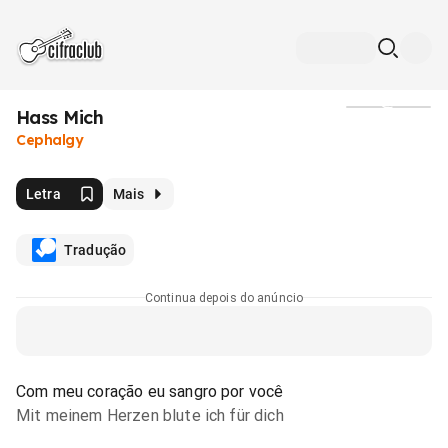
Hass Mich
Mídia
Cephalgy
Letra
Mais
Tradução
Continua depois do anúncio
Com meu coração eu sangro por você
Mit meinem Herzen blute ich für dich