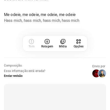
Me odeie, me odeie, me odeie, me odeie
Hass mich, hass mich, hass mich, hass mich
Tom
Rolagem
Mídia
Opções
Composição
:
Envio por
Essa informação está errada?
Enviar revisão