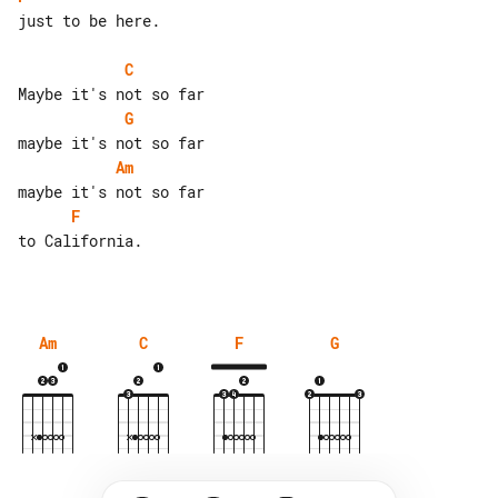
just to be here.

C
G
Am
F
to California.

Am
C
F
G