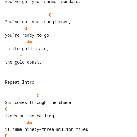
you've got your summer sandals.

C
G
Am
F
the gold coast.

Repeat Intro

C
G
Am
F