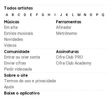
Todos artistas
A
B
C
D
E
F
G
H
I
J
K
L
M
N
O
P
Q
R
Músicas
Ferramentas
Em alta
Afinador
Estilos musicais
Metrônomo
Novidades
Videos
Comunidade
Assinaturas
Entrar ou criar conta
Cifra Club PRO
Enviar cifras
Cifra Club Academy
Pedir videoaula
Sobre o site
Termos de uso e privacidade
Ajuda
Baixe o aplicativo