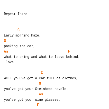
Repeat Intro

C
G
Am
F
what to bring and what to leave behind,

 love.

C
G
Am
F