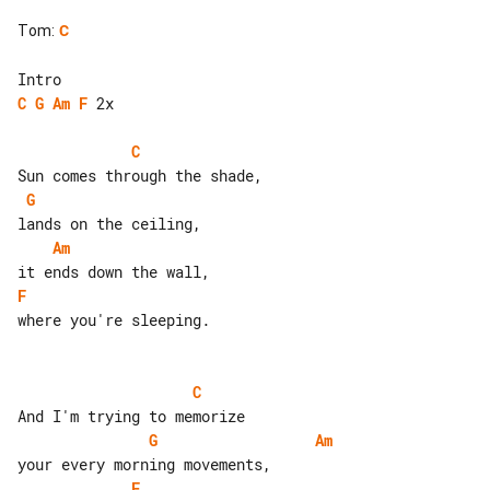
Tom
:
C
C
G
Am
F
 2x

C
G
Am
F
where you're sleeping.

C
G
Am
F