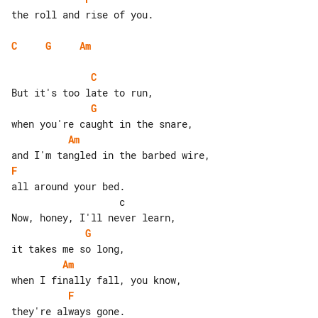
the roll and rise of you.

C
G
Am
C
G
Am
F
                   c

G
Am
F
they're always gone.
