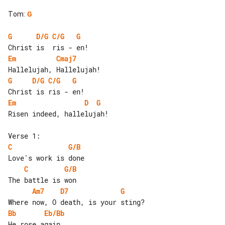
Tom
:
G
G
D/G
C/G
G
Em
Cmaj7
G
D/G
C/G
G
Em
D
G
Risen indeed, hallelujah!

C
G/B
C
G/B
Am7
D7
G
Bb
Eb/Bb