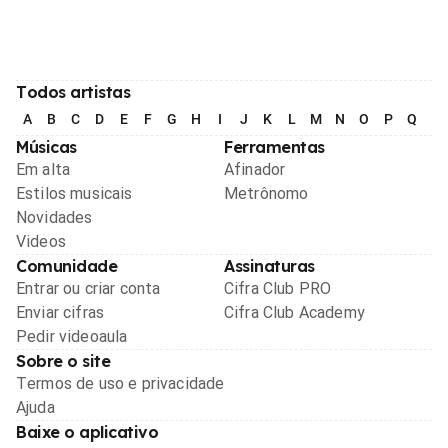
Todos artistas
A
B
C
D
E
F
G
H
I
J
K
L
M
N
O
P
Q
R
Músicas
Ferramentas
Em alta
Afinador
Estilos musicais
Metrônomo
Novidades
Videos
Comunidade
Assinaturas
Entrar ou criar conta
Cifra Club PRO
Enviar cifras
Cifra Club Academy
Pedir videoaula
Sobre o site
Termos de uso e privacidade
Ajuda
Baixe o aplicativo