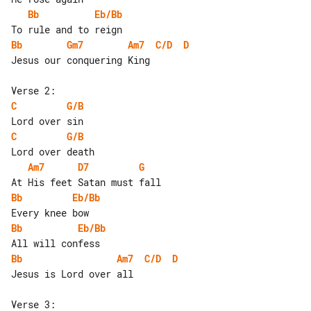
Bb
Eb/Bb
Bb
Gm7
Am7
C/D
D
Jesus our conquering King

C
G/B
C
G/B
Am7
D7
G
Bb
Eb/Bb
Bb
Eb/Bb
Bb
Am7
C/D
D
Jesus is Lord over all
