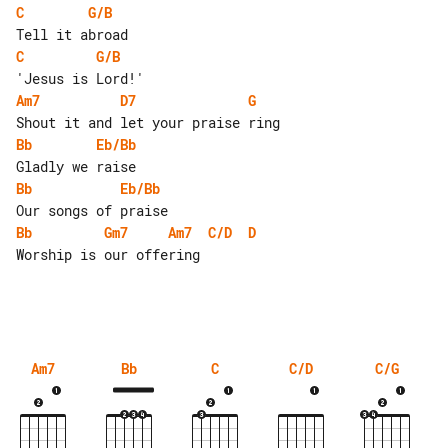
C
G/B
C
G/B
Am7
D7
G
Bb
Eb/Bb
Bb
Eb/Bb
Bb
Gm7
Am7
C/D
D
Worship is our offering

Am7
Bb
C
C/D
C/G