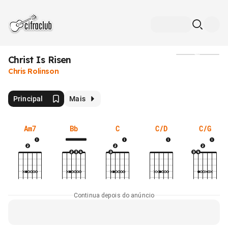
Christ Is Risen
Mídia
Chris Rolinson
Principal
Mais
Am7
Bb
C
C/D
C/G
Continua depois do anúncio