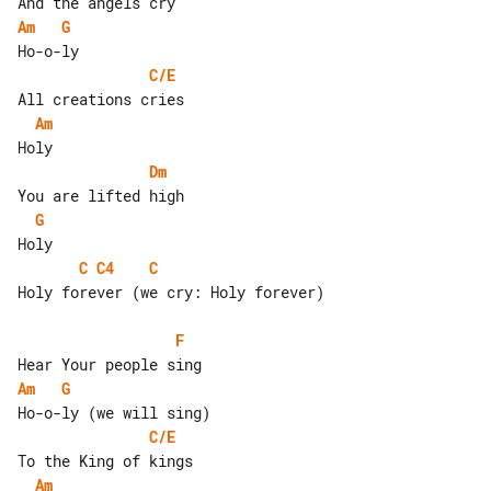
Am
G
C/E
Am
Dm
G
C
C4
C
Holy forever (we cry: Holy forever)

F
Am
G
C/E
Am