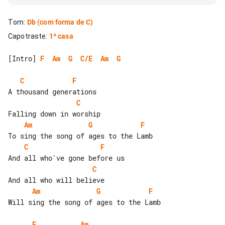
Tom
:
Db
(com forma de C)
Capotraste
:
1ª casa
[Intro] 
F
Am
G
C/E
Am
G
C
F
C
Am
G
F
C
F
C
Am
G
F
Will sing the song of ages to the Lamb

F
Am