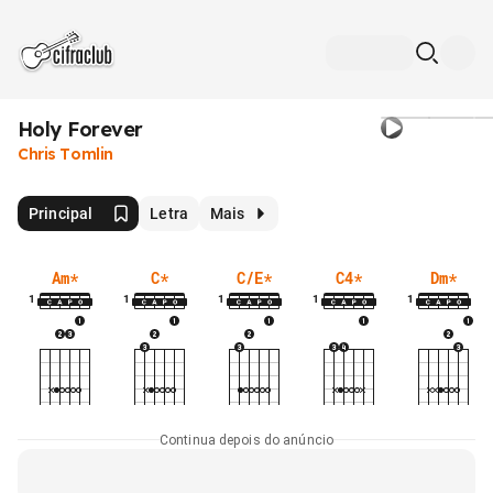
Holy Forever
Chris Tomlin
Principal
Letra
Mais
Am
*
C
*
C/E
*
C4
*
Dm
*
1
1
1
1
1
Continua depois do anúncio