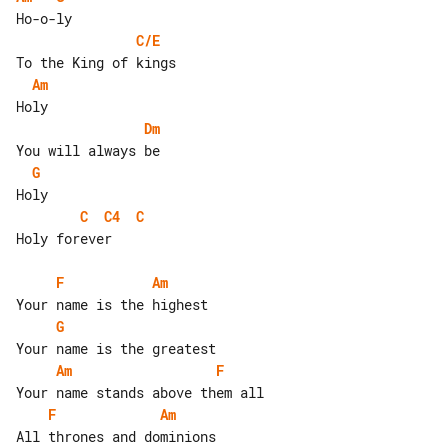
C/E
Am
Dm
G
C
C4
C
Holy forever

F
Am
G
Am
F
F
Am