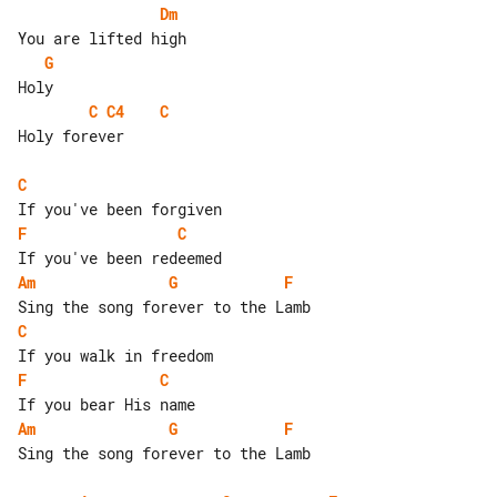
Dm
G
C
C4
C
Holy forever

C
F
C
Am
G
F
C
F
C
Am
G
F
Sing the song forever to the Lamb
