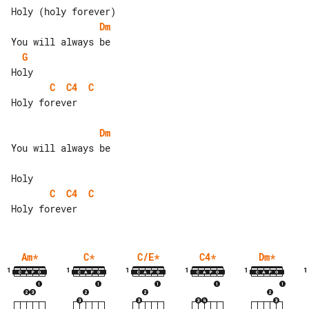
Dm
G
C
C4
C
Holy forever

Dm
You will always be

C
C4
C
Am
*
C
*
C/E
*
C4
*
Dm
*
1
1
1
1
1
1