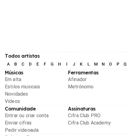
Todos artistas
A
B
C
D
E
F
G
H
I
J
K
L
M
N
O
P
Q
R
Músicas
Ferramentas
Em alta
Afinador
Estilos musicais
Metrônomo
Novidades
Videos
Comunidade
Assinaturas
Entrar ou criar conta
Cifra Club PRO
Enviar cifras
Cifra Club Academy
Pedir videoaula