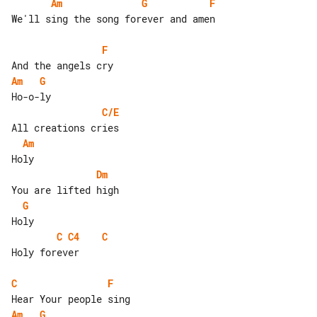
Am
G
F
We'll sing the song forever and amen

F
Am
G
C/E
Am
Dm
G
C
C4
C
Holy forever

C
F
Am
G