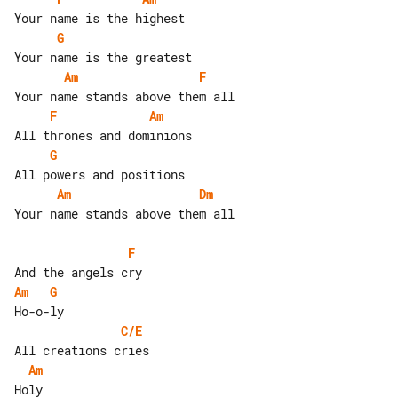
G
Am
F
F
Am
G
Am
Dm
Your name stands above them all

F
Am
G
C/E
Am