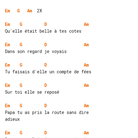
Em
G
Am
  2X

Em
G
D
Am
Qu'elle était belle à tes cotes

Em
G
D
Am
Dans son regard je voyais

Em
G
D
Am
Tu faisais d'elle un compte de fées

Em
G
D
Am
Sur toi elle se reposé

Em
G
D
Am
Papa tu as pris la route sans dire 

adieux

Em
G
D
Am