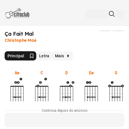
Ça Fait Mal
Mídia
Christophe Maé
Principal
Letra
Mais
Am
C
D
Em
G
Continua depois do anúncio