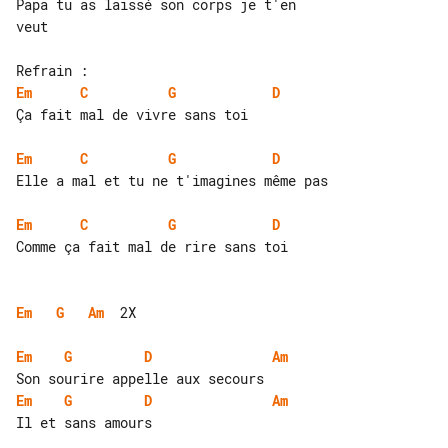
Papa tu as laissé son corps je t'en 

veut

Em
C
G
D
Ça fait mal de vivre sans toi

Em
C
G
D
Elle a mal et tu ne t'imagines même pas

Em
C
G
D
Comme ça fait mal de rire sans toi

Em
G
Am
  2X

Em
G
D
Am
Em
G
D
Am
Il et sans amours
