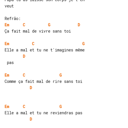
veut

Em
C
G
D
Ça fait mal de vivre sans toi

Em
C
G
D
 pas

Em
C
G
D
Em
C
G
D