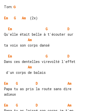
Tom
:
G
Em
G
Am
  (2x)

Em
G
D
Am
ta voix son corps dansé

Em
G
D
Am
 d'un corps de balais

Em
G
D
Am
Papa tu as pris la route sans dire 

adieux

Em
G
D
Am
Papa tu as laissé son corps je t'en 
