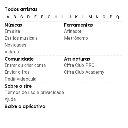
Todos artistas
A
B
C
D
E
F
G
H
I
J
K
L
M
N
O
P
Q
R
Músicas
Ferramentas
Em alta
Afinador
Estilos musicais
Metrônomo
Novidades
Videos
Comunidade
Assinaturas
Entrar ou criar conta
Cifra Club PRO
Enviar cifras
Cifra Club Academy
Pedir videoaula
Sobre o site
Termos de uso e privacidade
Ajuda
Baixe o aplicativo