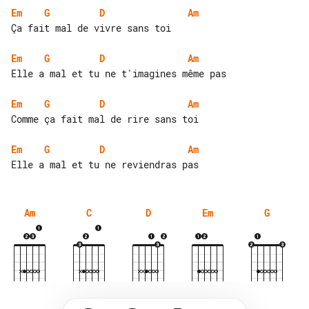
Em
G
D
Am
Ça fait mal de vivre sans toi

Em
G
D
Am
Elle a mal et tu ne t'imagines même pas

Em
G
D
Am
Comme ça fait mal de rire sans toi

Em
G
D
Am
Am
C
D
Em
G