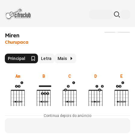
Miren
Mídia
Churupaca
Principal
Letra
Mais
Am
B
C
D
E
Continua depois do anúncio