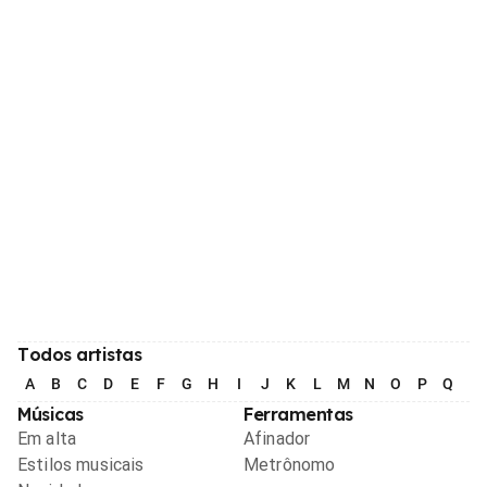
Todos artistas
A
B
C
D
E
F
G
H
I
J
K
L
M
N
O
P
Q
R
Músicas
Ferramentas
Em alta
Afinador
Estilos musicais
Metrônomo