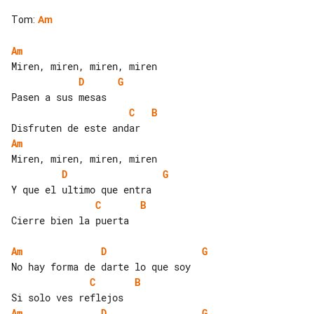
Tom
:
Am
Am
D
G
C
B
Am
D
G
C
B
Cierre bien la puerta

Am
D
G
C
B
Am
D
G