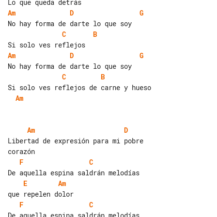
Am
D
G
C
B
Am
D
G
C
B
Am
Am
D
Libertad de expresión para mi pobre 

F
C
E
Am
F
C