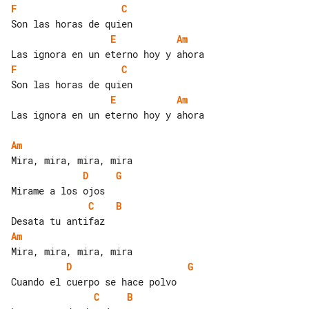
F
C
E
Am
F
C
E
Am
Las ignora en un eterno hoy y ahora

Am
D
G
C
B
Am
D
G
C
B