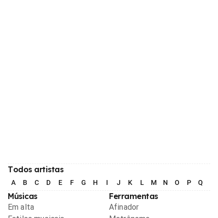
Todos artistas
A
B
C
D
E
F
G
H
I
J
K
L
M
N
O
P
Q
R
Músicas
Ferramentas
Em alta
Afinador