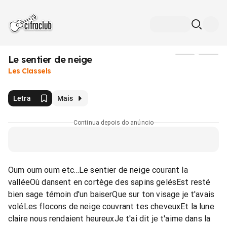
Le sentier de neige
Mídia
Les Classels
Letra
Mais
Continua depois do anúncio
Oum oum oum etc...Le sentier de neige courant la
valléeOù dansent en cortège des sapins gelésEst resté
bien sage témoin d'un baiserQue sur ton visage je t'avais
voléLes flocons de neige couvrant tes cheveuxEt la lune
claire nous rendaient heureuxJe t'ai dit je t'aime dans la