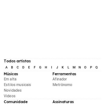
Todos artistas
A
B
C
D
E
F
G
H
I
J
K
L
M
N
O
P
Q
R
Músicas
Ferramentas
Em alta
Afinador
Estilos musicais
Metrônomo
Novidades
Videos
Comunidade
Assinaturas