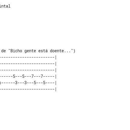
ntal

de "Bicho gente está doente...")

-----------------------|
