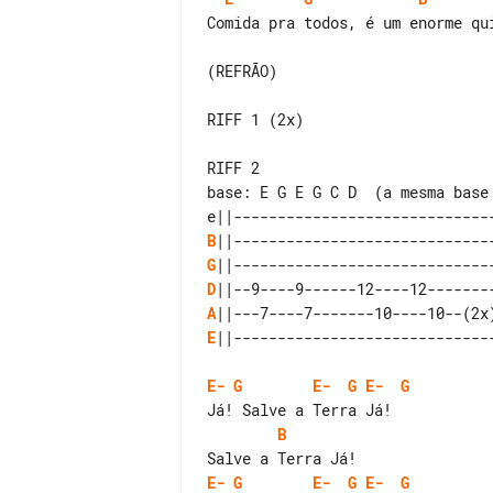
Comida pra todos, é um enorme qui
(REFRÃO)

RIFF 1 (2x)

RIFF 2

base: E G E G C D  (a mesma base 
B
G
D
A
E
||------------------------------
E-
G
E-
G
E-
G
B
E-
G
E-
G
E-
G