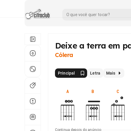
Deixe a terra em p
Cólera
Principal
Letra
Mais
A
B
C
Continua depois do anúncio