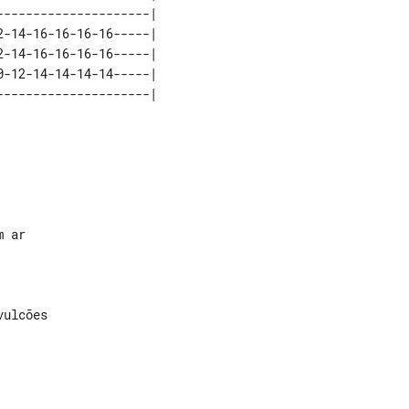
--------------------|

ulcões
