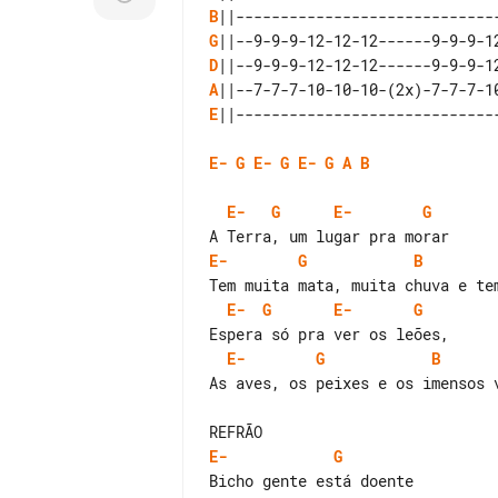
B
G
D
A
E
||------------------------------
E-
G
E-
G
E-
G
A
B
E-
G
E-
G
E-
G
B
E-
G
E-
G
E-
G
B
As aves, os peixes e os imensos v
E-
G