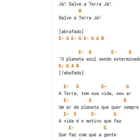
B
Salve a Terra Já!

E-
G
E-
G
E-
G
A
B
E-
G
E-
G
E-
G
A
B
[/abafado]

E-
G
E-
G
E-
G
B
E-
G
E-
G
E-
G