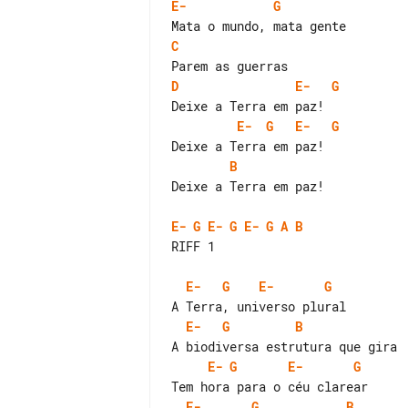
E-
G
C
D
E-
G
E-
G
E-
G
B
Deixe a Terra em paz!

E-
G
E-
G
E-
G
A
B
RIFF 1

E-
G
E-
G
E-
G
B
E-
G
E-
G
E-
G
B