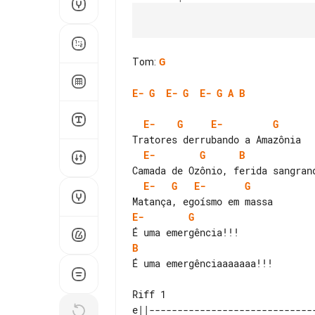
Tom
:
G
E-
G
E-
G
E-
G
A
B
E-
G
E-
G
E-
G
B
E-
G
E-
G
E-
G
B
É uma emergênciaaaaaaa!!!

Riff 1
