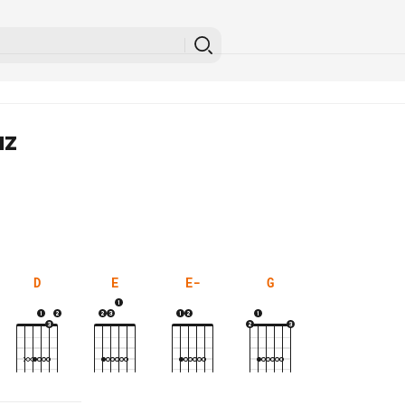
az
D
E
E-
G