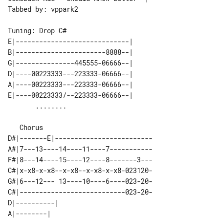
Tabbed by: vppark2

E|-----------------------------| 

B|-----------------------8888--| 

G|---------------445555-06666--| 

D|----00223333---223333-06666--| 

A|----00223333---223333-06666--| 

E|----00223333/--223333-06666--| 

   Chorus

D#|-------E|-------------------------

A#|7---13----14----11----7-----------

F#|8---14----15----12----8-------3---

C#|x-x8-x-x8--x-x8--x-x8-x-x8-023120-

G#|6---12--- 13----10----6----023-20-

C#|---------------------------023-20-

D|----------| 

A|--------|   
