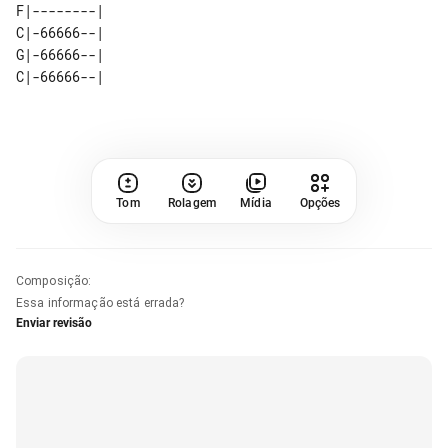
F|--------|   

C|-66666--|   

G|-66666--|   

Tom
Rolagem
Mídia
Opções
Composição
:
Essa informação está errada?
Enviar revisão