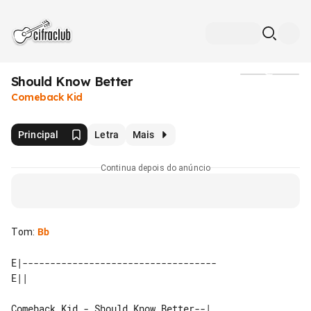
Should Know Better
Mídia
Comeback Kid
Principal
Letra
Mais
Continua depois do anúncio
Tom
:
Bb
E|-----------------------------------

Comeback Kid - Should Know Better--|
