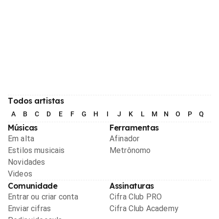
Todos artistas
A
B
C
D
E
F
G
H
I
J
K
L
M
N
O
P
Q
R
Músicas
Ferramentas
Em alta
Afinador
Estilos musicais
Metrônomo
Novidades
Videos
Comunidade
Assinaturas
Entrar ou criar conta
Cifra Club PRO
Enviar cifras
Cifra Club Academy