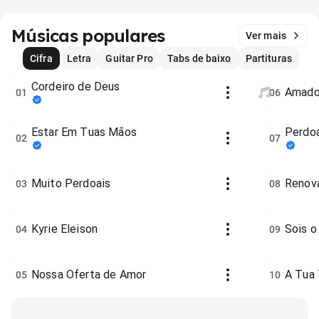
Músicas populares
Ver mais
Cifra
Letra
Guitar Pro
Tabs de baixo
Partituras
Cordeiro de Deus
Amados
01
06
Estar Em Tuas Mãos
Perdo
02
07
Muito Perdoais
Renov
03
08
Kyrie Eleison
Sois o
04
09
Nossa Oferta de Amor
A Tua 
05
10