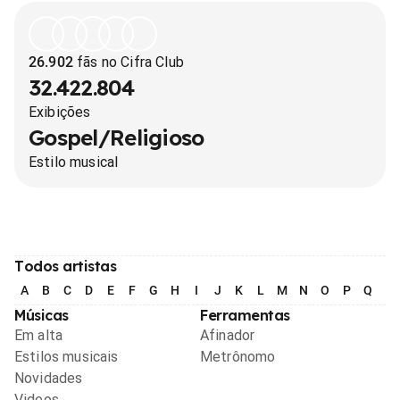
26.902
fãs no Cifra Club
32.422.804
Exibições
Gospel/Religioso
Estilo musical
Todos artistas
A
B
C
D
E
F
G
H
I
J
K
L
M
N
O
P
Q
R
Músicas
Ferramentas
Em alta
Afinador
Estilos musicais
Metrônomo
Novidades
Videos