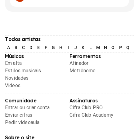
Todos artistas
A
B
C
D
E
F
G
H
I
J
K
L
M
N
O
P
Q
R
Músicas
Ferramentas
Em alta
Afinador
Estilos musicais
Metrônomo
Novidades
Videos
Comunidade
Assinaturas
Entrar ou criar conta
Cifra Club PRO
Enviar cifras
Cifra Club Academy
Pedir videoaula
Sobre o site