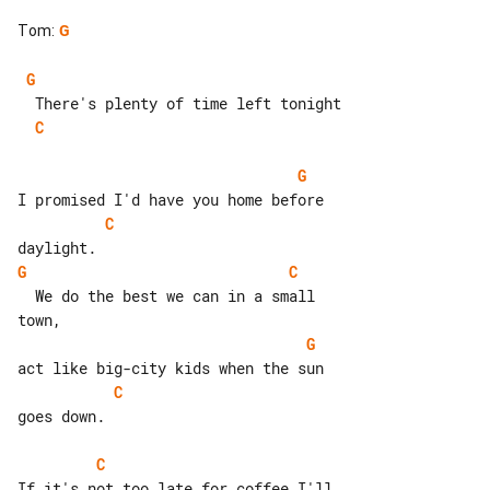
Tom
:
G
G
C
G
C
G
C
  We do the best we can in a small 

G
C
goes down.

C