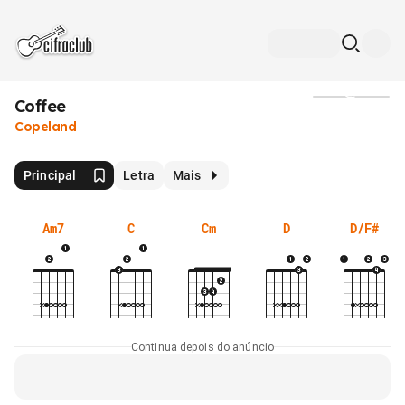
Coffee
Mídia
Copeland
Principal
Letra
Mais
Am7
C
Cm
D
D/F#
Continua depois do anúncio