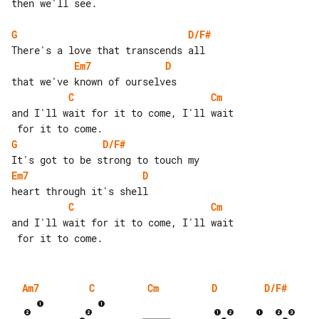
then we'll see.

G
D/F#
Em7
D
C
Cm
and I'll wait for it to come, I'll wait

G
D/F#
Em7
D
C
Cm
and I'll wait for it to come, I'll wait

Am7
C
Cm
D
D/F#