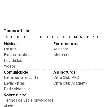
Todos artistas
A
B
C
D
E
F
G
H
I
J
K
L
M
N
O
P
Q
R
Músicas
Ferramentas
Em alta
Afinador
Estilos musicais
Metrônomo
Novidades
Videos
Comunidade
Assinaturas
Entrar ou criar conta
Cifra Club PRO
Enviar cifras
Cifra Club Academy
Pedir videoaula
Sobre o site
Termos de uso e privacidade
Ajuda