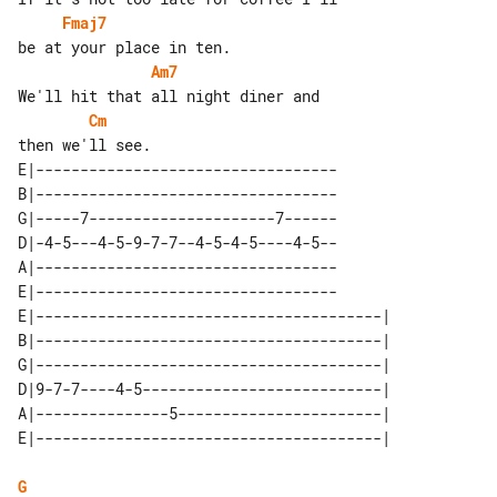
Fmaj7
Am7
Cm
E|----------------------------------

B|----------------------------------

G|-----7---------------------7------

D|-4-5---4-5-9-7-7--4-5-4-5----4-5--

A|----------------------------------

E|----------------------------------

E|---------------------------------------| 

B|---------------------------------------| 

G|---------------------------------------| 

D|9-7-7----4-5---------------------------| 

A|---------------5-----------------------| 

G