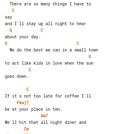
C
say

G
C
G
C
G
C
goes down.

C
Fmaj7
Am7
Cm