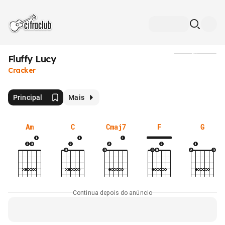
Fluffy Lucy
Mídia
Cracker
Principal
Mais
Am
C
Cmaj7
F
G
Continua depois do anúncio