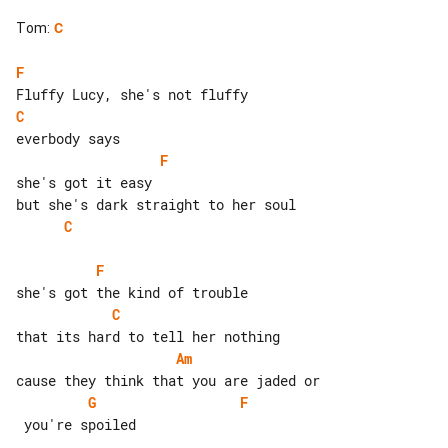
Tom
:
C
F
C
F
she's got it easy

C
F
C
Am
G
F
 you're spoiled
