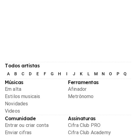
Todos artistas
A
B
C
D
E
F
G
H
I
J
K
L
M
N
O
P
Q
R
Músicas
Ferramentas
Em alta
Afinador
Estilos musicais
Metrônomo
Novidades
Videos
Comunidade
Assinaturas
Entrar ou criar conta
Cifra Club PRO
Enviar cifras
Cifra Club Academy