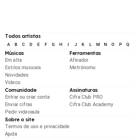
Todos artistas
A
B
C
D
E
F
G
H
I
J
K
L
M
N
O
P
Q
R
Músicas
Ferramentas
Em alta
Afinador
Estilos musicais
Metrônomo
Novidades
Videos
Comunidade
Assinaturas
Entrar ou criar conta
Cifra Club PRO
Enviar cifras
Cifra Club Academy
Pedir videoaula
Sobre o site
Termos de uso e privacidade
Ajuda