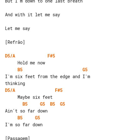
But I'm down to one last breath

And with it let me say

Let me say

[Refrão]

D5/A
F#5
B5
G5
I'm six feet from the edge and I'm 

D5/A
F#5
B5
G5
B5
G5
B5
G5
I'm so far down
