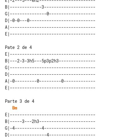
E|-2---5---0h2-----------------------

B|-------------3---------------------

G|---------------0-------------------

D|-0-0---0---------------------------

A|-----------------------------------

Pate 2 de 4

E|-----------------------------------

B|---2-3-3h5---5p3p2h3---------------

G|-----------------------------------

D|-----------------------------------

A|-0---------0---------0-------------

Parte 3 de 4

Bm
E|-----------------------------------

B|-----3---2h3-----------------------

G|-4-----------4---------------------

D|---------------4-------------------
