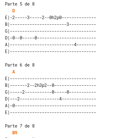
Parte 5 de 8

D
E|-2-----3-----2--0h2p0--------------

B|-----------------------3-----------

G|-----------------------------------

D|-0--0-----0------------------------

A|--------------------------4--------

Parte 6 de 8

A
E|-----------------------------------

B|-------2--2h3p2--0-----------------

G|-----2-----------0-----0-----------

D|---2----------------4--------------

A|-0---------------------------------

Parte 7 de 8

B9