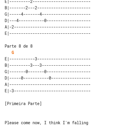
E|---------2-------------------------

B|-------2---2-----------------------

G|-----4-------4---------------------

D|---4-----------0-------------------

A|-2---------------------------------

Parte 8 de 8

G
E|-----------3-----------------------

B|---------3---3---------------------

G|-------0-------0-------------------

D|-----0-----------0-----------------

A|-----------------------------------

[Primeira Parte]

Please come now, I think I'm falling
