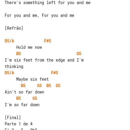
There's something left for you and me

For you and me, For you and me

[Refrão]

D5/A
F#5
B5
G5
I'm six feet from the edge and I'm 

D5/A
F#5
B5
G5
B5
G5
B5
G5
I'm so far down

Parte 1 de 4
