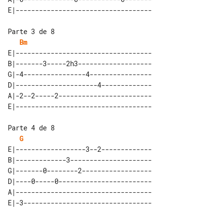
Parte 3 de 8

Bm
E|-----------------------------------

B|-------3-----2h3-------------------

G|-4----------------4----------------

D|---------------------4-------------

A|-2--2-----2------------------------

Parte 4 de 8

G
E|------------------3--2-------------

B|-------------3---------------------

G|-------0--------2------------------

D|----0-----0------------------------

A|-----------------------------------
