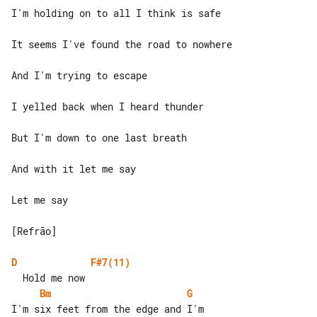
I'm holding on to all I think is safe

It seems I've found the road to nowhere

And I'm trying to escape

I yelled back when I heard thunder

But I'm down to one last breath

And with it let me say

Let me say

[Refrão]

D
F#7(11)
Bm
G
I'm six feet from the edge and I'm 
