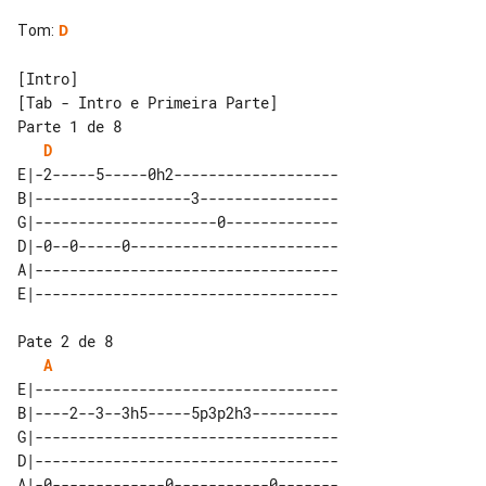
Tom
:
D
[Tab - Intro e Primeira Parte]

Parte 1 de 8

D
E|-2-----5-----0h2-------------------

B|------------------3----------------

G|---------------------0-------------

D|-0--0-----0------------------------

A|-----------------------------------

Pate 2 de 8

A
E|-----------------------------------

B|----2--3--3h5-----5p3p2h3----------

G|-----------------------------------

D|-----------------------------------

A|-0-------------0-----------0-------
