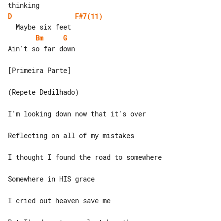
D
F#7(11)
Bm
G
Ain't so far down

[Primeira Parte]

(Repete Dedilhado)

I'm looking down now that it's over

Reflecting on all of my mistakes

I thought I found the road to somewhere

Somewhere in HIS grace

I cried out heaven save me
