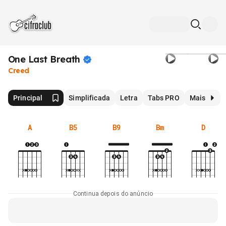
One Last
Breath
Creed
Principal
Simplificada
Letra
Tabs PRO
Mais
A
B5
B9
Bm
D
Continua depois do anúncio