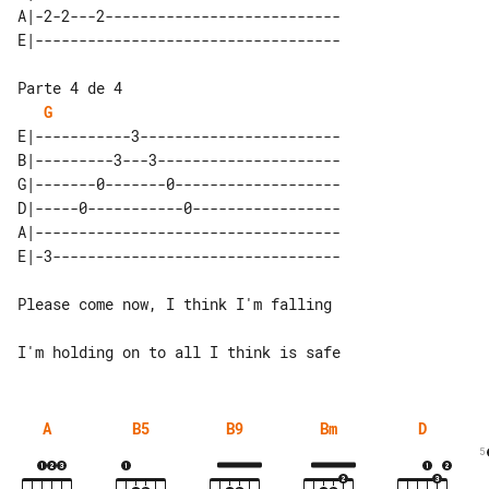
A|-2-2---2---------------------------

Parte 4 de 4

G
E|-----------3-----------------------

B|---------3---3---------------------

G|-------0-------0-------------------

D|-----0-----------0-----------------

A|-----------------------------------

Please come now, I think I'm falling

A
B5
B9
Bm
D
5