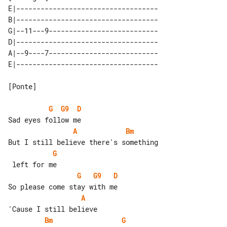
E|-----------------------------------

B|-----------------------------------

G|--11---9---------------------------

D|-----------------------------------

A|--9----7---------------------------

[Ponte]

G
G9
D
A
Bm
G
G
G9
D
A
Bm
G