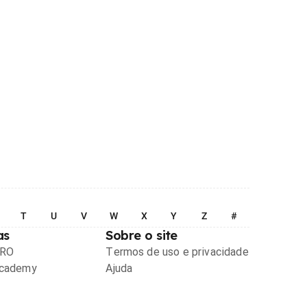
T
U
V
W
X
Y
Z
#
as
Sobre o site
PRO
Termos de uso e privacidade
Academy
Ajuda