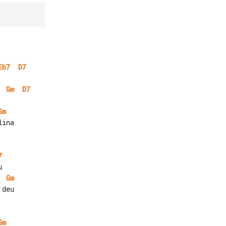
Eb7
D7
Gm
D7
Gm
7
Gm
Gm