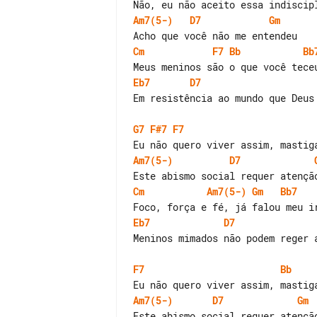
Am7(5-)
D7
Gm
Cm
F7
Bb
Bb
Eb7
D7
Em resistência ao mundo que Deus 
G7
F#7
F7
Am7(5-)
D7
Cm
Am7(5-)
Gm
Bb7
Eb7
D7
Meninos mimados não podem reger a
F7
Bb
Am7(5-)
D7
Gm