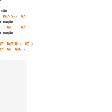
Dm7(5-)
G7
Gm
G7
 nação

D7
Dm7(5-)
G7
D7
Gm
Gm6