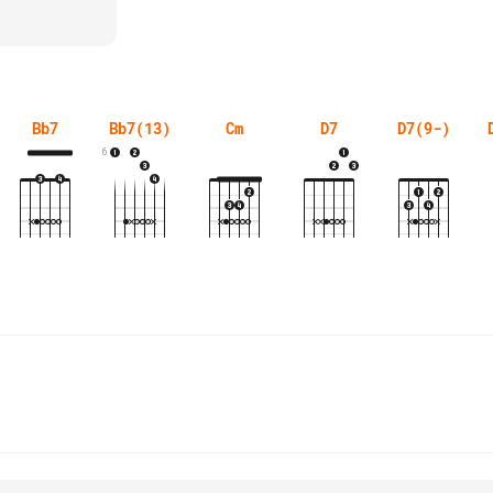
Bb7
Bb7(13)
Cm
D7
D7(9-)
6