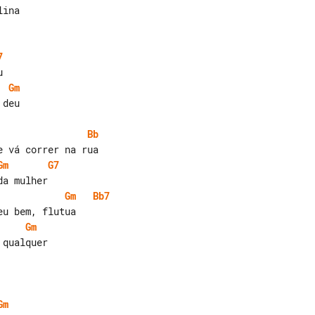
7
Gm
deu

Bb
Gm
G7
Gm
Bb7
Gm
Gm