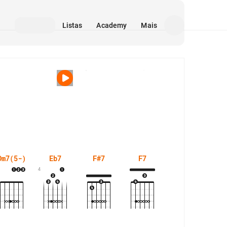
Listas
Academy
Mais
Mídia
Dm7(5-)
Eb7
F#7
F7
G7
4