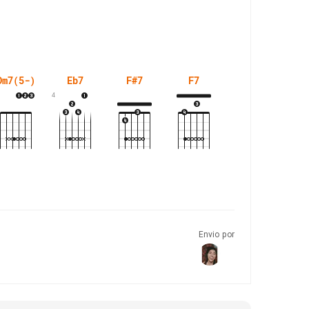
Dm7(5-)
Eb7
F#7
F7
G7
4
Envio por