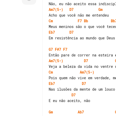
Am7(5-)
D7
Gm
Cm
F7
Bb
Bb
Eb7
D7
Em resistência ao mundo que Deus 
G7
F#7
F7
Am7(5-)
D7
Cm
Am7(5-)
Eb7
D7
D7
E eu não aceito, não

Gm
Ab7