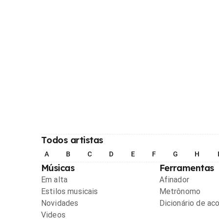
Todos artistas
A
B
C
D
E
F
G
H
Músicas
Ferramentas
Em alta
Afinador
Estilos musicais
Metrônomo
Novidades
Dicionário de ac
Videos