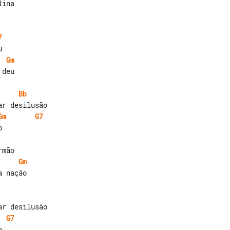
7
Gm
deu

Bb
Gm
G7
Gm
 nação

G7