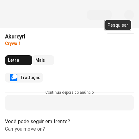
Pesquisar
Akureyri
Mídia
Crywolf
Letra
Mais
Tradução
Continua depois do anúncio
Você pode seguir em frente?
Can you move on?