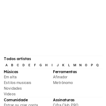
Todos artistas
A
B
C
D
E
F
G
H
I
J
K
L
M
N
O
P
Q
R
Músicas
Ferramentas
Em alta
Afinador
Estilos musicais
Metrônomo
Novidades
Videos
Comunidade
Assinaturas
Entrar ou criar conta
Cifra Club PRO