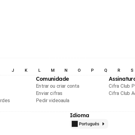
I
J
K
L
M
N
O
P
Q
R
S
Comunidade
Assinatur
Entrar ou criar conta
Cifra Club 
Enviar cifras
Cifra Club 
ordes
Pedir videoaula
Idioma
Português