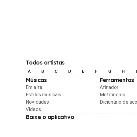
Todos artistas
A
B
C
D
E
F
G
H
Músicas
Ferramentas
Em alta
Afinador
Estilos musicais
Metrônomo
Novidades
Dicionário de ac
Videos
Baixe o aplicativo