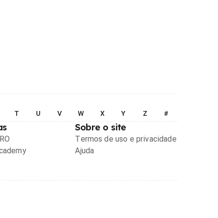
T
U
V
W
X
Y
Z
#
as
Sobre o site
PRO
Termos de uso e privacidade
Academy
Ajuda