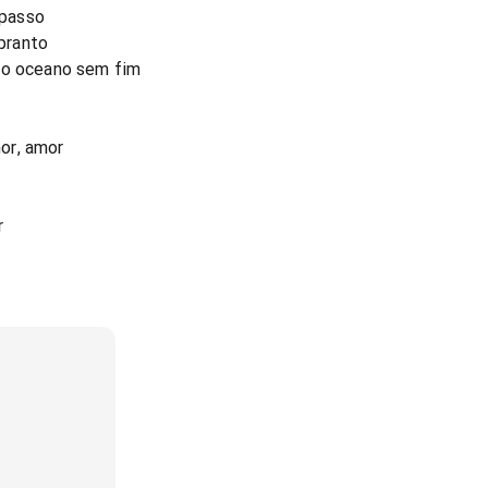
mpasso
pranto
 o oceano sem fim
or, amor
r