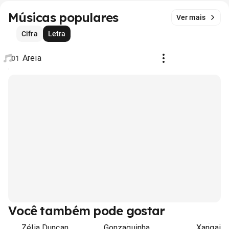
Músicas populares
Ver mais
Cifra
Letra
Areia
01
Você também pode gostar
Zélia Duncan
Gonzaguinha
Xangai