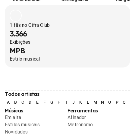
1
fãs no Cifra Club
3.366
Exibições
MPB
Estilo musical
Todos artistas
A
B
C
D
E
F
G
H
I
J
K
L
M
N
O
P
Q
R
Músicas
Ferramentas
Em alta
Afinador
Estilos musicais
Metrônomo
Novidades