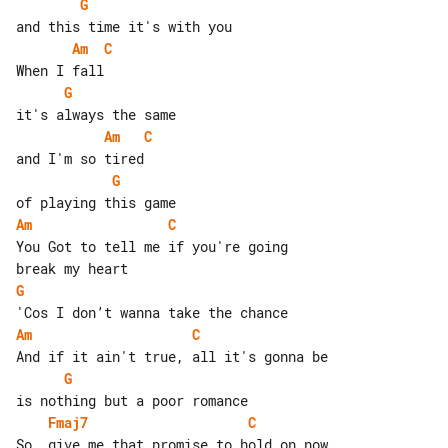
G
Am
C
G
Am
C
G
Am
C
You Got to tell me if you're going 

G
Am
C
G
Fmaj7
C