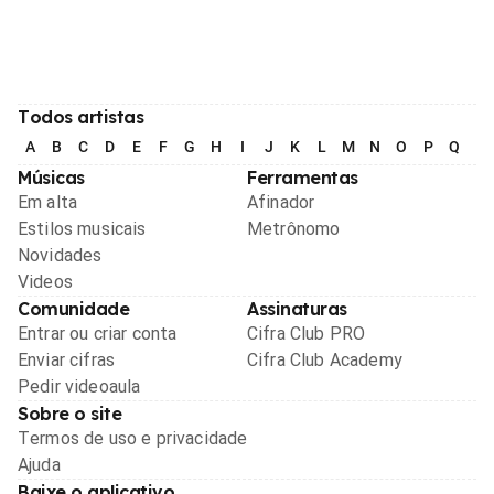
Todos artistas
A
B
C
D
E
F
G
H
I
J
K
L
M
N
O
P
Q
R
Músicas
Ferramentas
Em alta
Afinador
Estilos musicais
Metrônomo
Novidades
Videos
Comunidade
Assinaturas
Entrar ou criar conta
Cifra Club PRO
Enviar cifras
Cifra Club Academy
Pedir videoaula
Sobre o site
Termos de uso e privacidade
Ajuda
Baixe o aplicativo