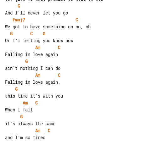
G
Fmaj7
C
G
C
G
Am
C
G
Am
C
G
Am
C
G
Am
C