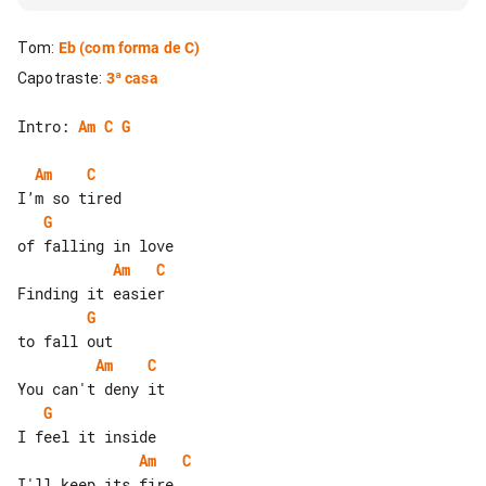
Tom
:
Eb
(com forma de C)
Capotraste
:
3ª casa
Intro: 
Am
C
G
Am
C
G
Am
C
G
Am
C
G
Am
C