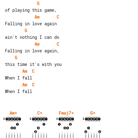
G
Am
C
G
Am
C
G
Am
C
Am
C
Am
*
C
*
Fmaj7
*
G
*
3
3
3
3