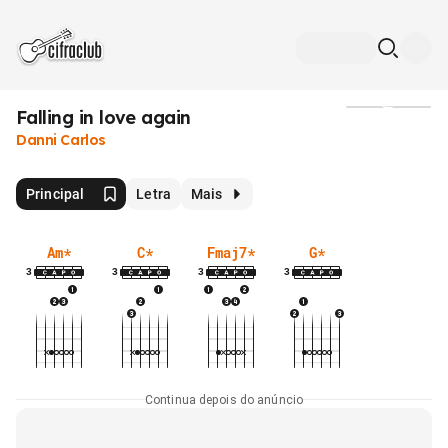
Falling in love again
Mídia
Danni Carlos
Principal
Letra
Mais
Am
*
C
*
Fmaj7
*
G
*
3
3
3
3
Continua depois do anúncio