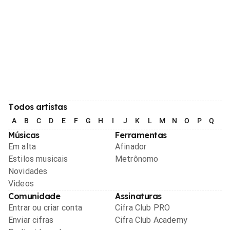
Todos artistas
A
B
C
D
E
F
G
H
I
J
K
L
M
N
O
P
Q
R
Músicas
Ferramentas
Em alta
Afinador
Estilos musicais
Metrônomo
Novidades
Videos
Comunidade
Assinaturas
Entrar ou criar conta
Cifra Club PRO
Enviar cifras
Cifra Club Academy