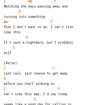
C
Am
F
G
Am
F
That I don't want to be, I can't live 

G
C
will

C
F
G
C
F
G