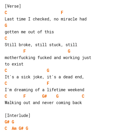
C
F
G
C
F
G
motherfucking fucked and working just 

C
G
C
F
C
F
G#
G
C
Walking out and never coming back

G#
G
C
Am
G#
G