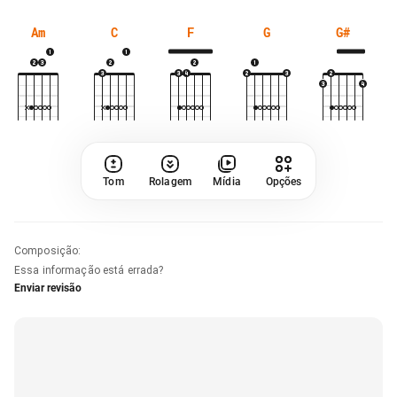
Am
C
F
G
G#
Tom
Rolagem
Mídia
Opções
Composição
:
Essa informação está errada?
Enviar revisão