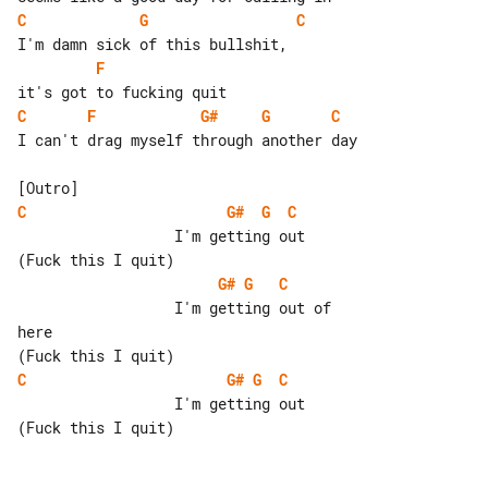
C
G
C
F
C
F
G#
G
C
I can't drag myself through another day

C
G#
G
C
                  I'm getting out

G#
G
C
                  I'm getting out of 

here

C
G#
G
C
                  I'm getting out

(Fuck this I quit)
