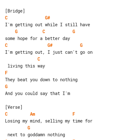
C
G#
G
C
G
C
G#
G
C
F
G
And you could say that I'm

C
Am
F
G