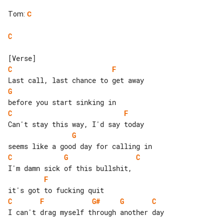
Tom
:
C
C
C
F
G
C
F
G
C
G
C
F
C
F
G#
G
C
I can't drag myself through another day
