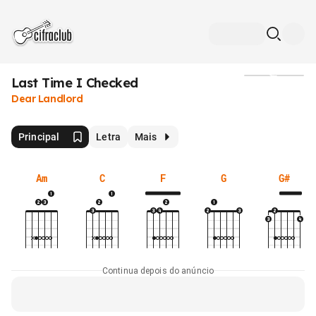
Last Time I Checked
Mídia
Dear Landlord
Principal
Letra
Mais
Am
C
F
G
G#
Continua depois do anúncio