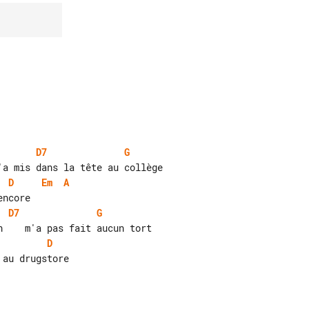
D7
G
D
Em
A
D7
G
D