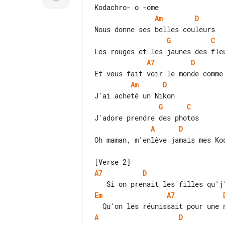
Am
D
G
C
A7
D
Am
D
G
C
A
D
Oh maman, m'enlève jamais mes Kod
A7
D
Em
A7
A
D