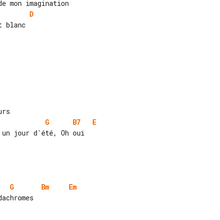
D
G
B7
E
G
Bm
Em
achromes
