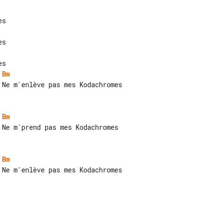
Bm
Bm
Bm