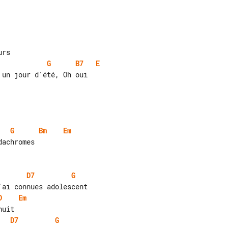
G
B7
E
G
Bm
Em
achromes

D7
G
D
Em
D7
G