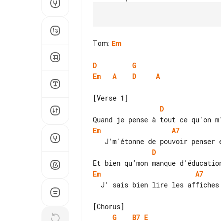
Tom
:
Em
D
G
Em
A
D
A
D
Em
A7
D
Em
A7
  J’ sais bien lire les affiches au drugstore

G
B7
E