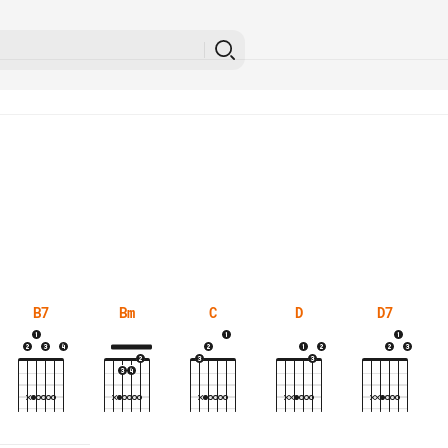
B7
Bm
C
D
D7