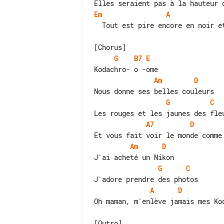
Em
A
  Tout est pire encore en noir et blanc

G
B7
E
Am
D
G
C
A7
D
Am
D
G
C
A
D
Oh maman, m'enlève jamais mes Kod