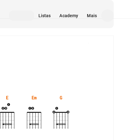
Listas
Academy
Mais
Mídia
E
Em
G