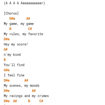
(A A A A Aaaaaaaaaaar)

D#m
A#
B
C#
D#m
A#
B
G#m
D#m
A#
D#m
A#
D#m
A#
B
C#