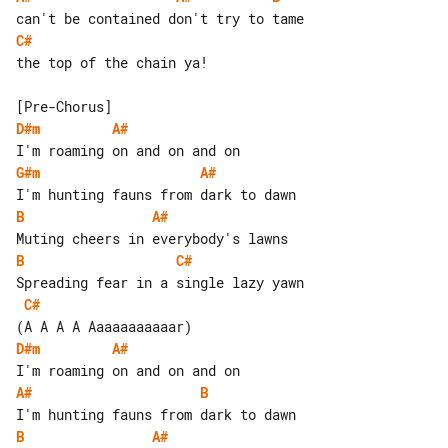
C#
the top of the chain ya!

D#m
A#
G#m
A#
B
A#
B
C#
C#
D#m
A#
A#
B
B
A#