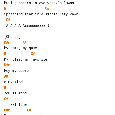
B
C#
C#
(A A A A Aaaaaaaaaaar)

D#m
A#
B
C#
D#m
A#
B
C#
D#m
A#