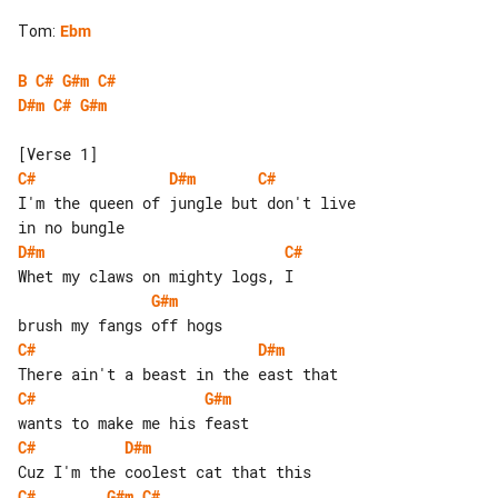
Tom
:
Ebm
B
C#
G#m
C#
D#m
C#
G#m
C#
D#m
C#
I'm the queen of jungle but don't live 

D#m
C#
G#m
C#
D#m
C#
G#m
C#
D#m
C#
G#m
C#