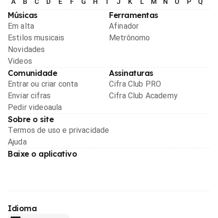
A
B
C
D
E
F
G
H
I
J
K
L
M
N
O
P
Q
R
Músicas
Ferramentas
Em alta
Afinador
Estilos musicais
Metrônomo
Novidades
Videos
Comunidade
Assinaturas
Entrar ou criar conta
Cifra Club PRO
Enviar cifras
Cifra Club Academy
Pedir videoaula
Sobre o site
Termos de uso e privacidade
Ajuda
Baixe o aplicativo
Idioma