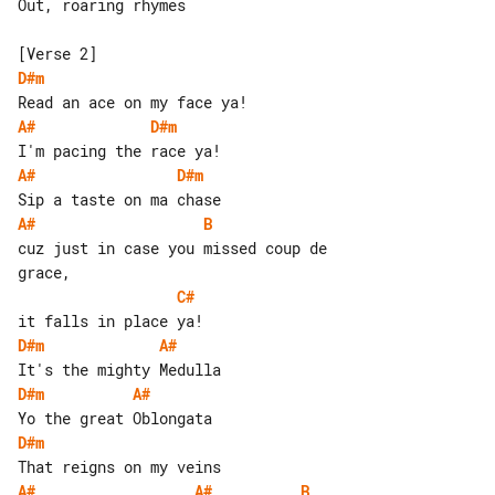
Out, roaring rhymes

D#m
A#
D#m
A#
D#m
A#
B
cuz just in case you missed coup de 

C#
D#m
A#
D#m
A#
D#m
A#
A#
B