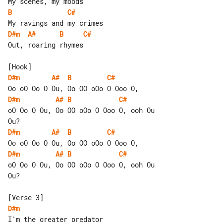
B
C#
D#m
A#
B
C#
Out, roaring rhymes

D#m
A#
B
C#
D#m
A#
B
C#
oO Oo O Ou, Oo OO oOo O Ooo O, ooh Ou 

D#m
A#
B
C#
D#m
A#
B
C#
oO Oo O Ou, Oo OO oOo O Ooo O, ooh Ou 

Ou?

D#m