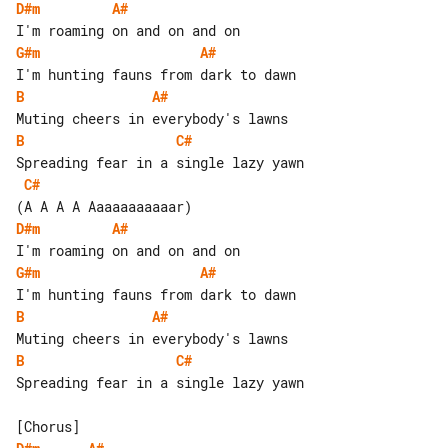
D#m
A#
G#m
A#
B
A#
B
C#
C#
D#m
A#
G#m
A#
B
A#
B
C#
Spreading fear in a single lazy yawn
