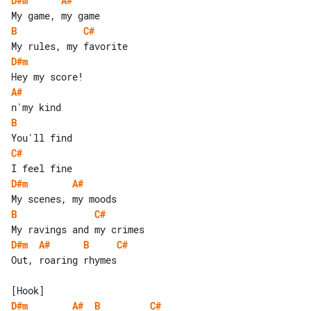
D#m
A#
B
C#
D#m
A#
B
C#
D#m
A#
B
C#
D#m
A#
B
C#
Out, roaring rhymes

D#m
A#
B
C#