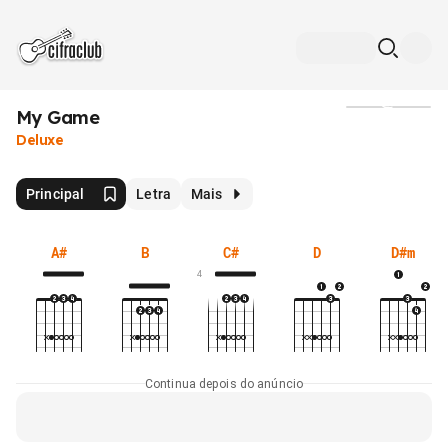
My Game
Mídia
Deluxe
Principal
Letra
Mais
A#
B
C#
D
D#m
4
Continua depois do anúncio