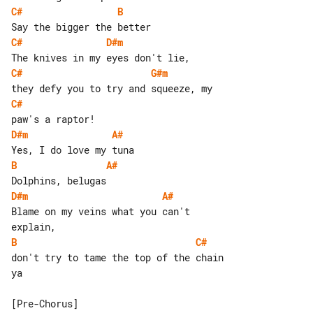
C#
B
C#
D#m
C#
G#m
C#
D#m
A#
B
A#
D#m
A#
Blame on my veins what you can't 

B
C#
don't try to tame the top of the chain 

ya
