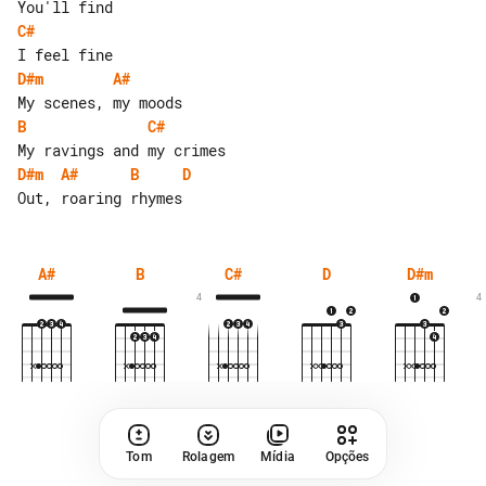
C#
D#m
A#
B
C#
D#m
A#
B
D
A#
B
C#
D
D#m
4
4
Tom
Rolagem
Mídia
Opções