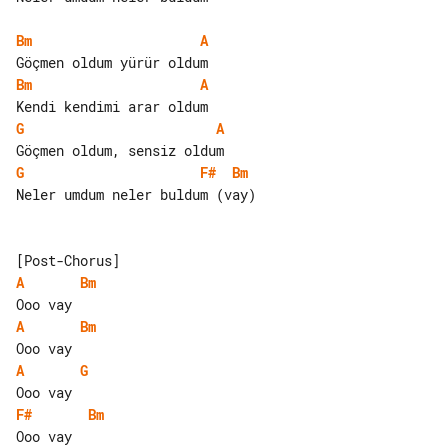
Bm
A
Bm
A
G
A
G
F#
Bm
Neler umdum neler buldum (vay)

A
Bm
A
Bm
A
G
F#
Bm
Ooo vay
