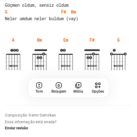
G
F#
Bm
A
Bm
Em
F#
G
Tom
Rolagem
Mídia
Opções
Composição
:
Demir Demirkan
Essa informação está errada?
Enviar revisão