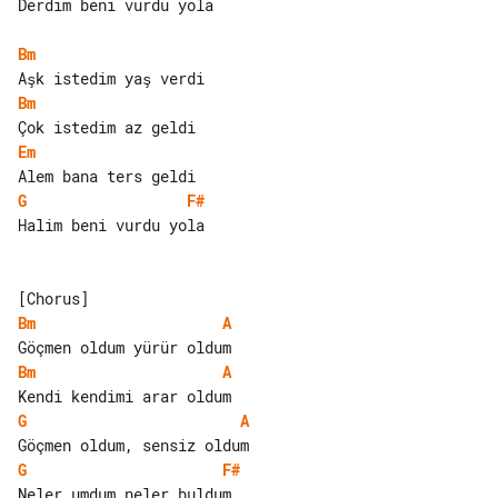
Derdim beni vurdu yola

Bm
Bm
Em
G
F#
Halim beni vurdu yola

Bm
A
Bm
A
G
A
G
F#
Neler umdum neler buldum
