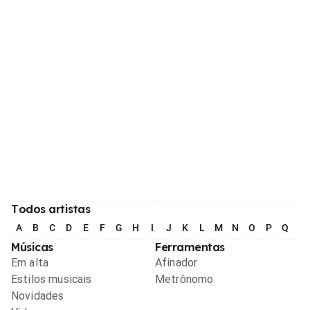
Todos artistas
A
B
C
D
E
F
G
H
I
J
K
L
M
N
O
P
Q
R
Músicas
Ferramentas
Em alta
Afinador
Estilos musicais
Metrônomo
Novidades