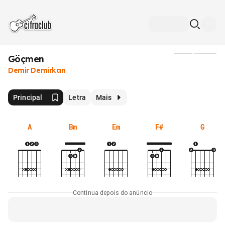
Göçmen
Mídia
Demir Demirkan
Principal
Letra
Mais
A
Bm
Em
F#
G
Continua depois do anúncio