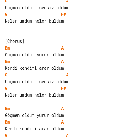
G
A
G
F#
Neler umdum neler buldum

Bm
A
Bm
A
G
A
G
F#
Neler umdum neler buldum

Bm
A
Bm
A
G
A