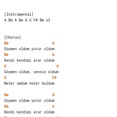
[Instrumental]

A Bm A Bm A G F# Bm x3

Bm
A
Bm
A
G
A
G
F#
Neler umdum neler buldum

Bm
A
Bm
A