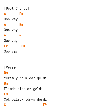
A
Bm
A
Bm
A
G
F#
Bm
Ooo vay

Bm
Bm
Em
G
F#