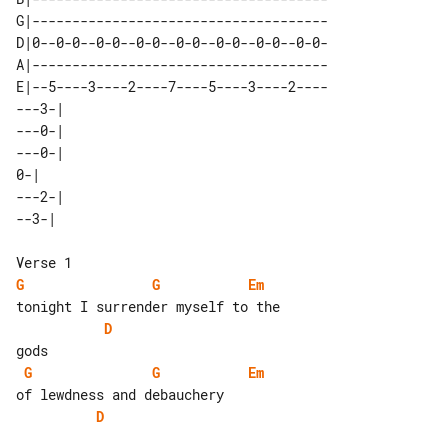
G|-------------------------------------

D|0--0-0--0-0--0-0--0-0--0-0--0-0--0-0-

A|-------------------------------------

E|--5----3----2----7----5----3----2----

---3-| 

---0-| 

---0-| 

0-|    

---2-| 

G
G
Em
D
G
G
Em
D