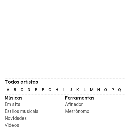
Todos artistas
A
B
C
D
E
F
G
H
I
J
K
L
M
N
O
P
Q
R
Músicas
Ferramentas
Em alta
Afinador
Estilos musicais
Metrônomo
Novidades
Videos