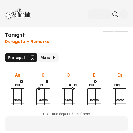
Tonight
Mídia
Derogatory Remarks
Principal
Mais
Am
C
D
E
Em
Continua depois do anúncio