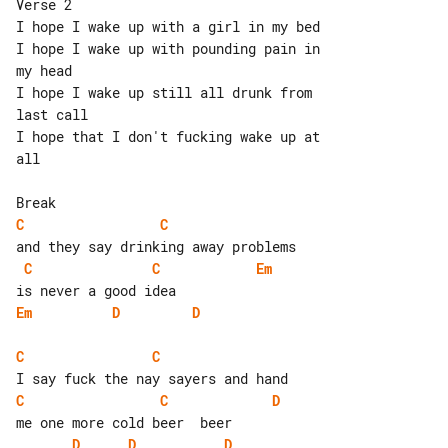
Verse 2

I hope I wake up with a girl in my bed

I hope I wake up with pounding pain in 

my head

I hope I wake up still all drunk from 

last call

I hope that I don't fucking wake up at 

all

C
C
C
C
Em
Em
D
D
C
C
C
C
D
D
D
D