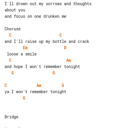
I'll drown out my sorrows and thoughts 

about you

and focus on one drunken me

C
C
Em
D
C
Am
G
G
C
Am
G
G
Bridge
