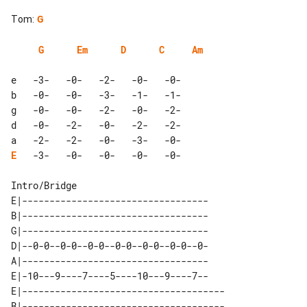
Tom
:
G
G
Em
D
C
Am
e   -3-   -0-   -2-   -0-   -0-

b   -0-   -0-   -3-   -1-   -1-

g   -0-   -0-   -2-   -0-   -2-

d   -0-   -2-   -0-   -2-   -2-

E
   -3-   -0-   -0-   -0-   -0-

Intro/Bridge

E|----------------------------------

B|----------------------------------

G|----------------------------------

D|--0-0--0-0--0-0--0-0--0-0--0-0--0-

A|----------------------------------

E|-10---9----7----5----10---9----7--

E|-------------------------------------

B|-------------------------------------
